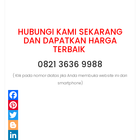
HUBUNGI KAMI SEKARANG
DAN DAPATKAN HARGA
TERBAIK
0821 3636 9988
( Klik pada nomor diatas jika Anda membuka website ini dari
smartphone)
F
a
P
c
i
T
e
n
w
B