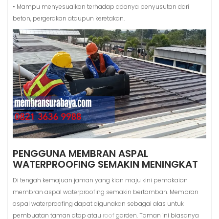
• Mampu menyesuaikan terhadap adanya penyusutan dari
beton, pergerakan ataupun keretakan.
PENGGUNA MEMBRAN ASPAL
WATERPROOFING SEMAKIN MENINGKAT
Di tengah kemajuan jaman yang kian maju kini pemakaian
membran aspal waterproofing semakin bertambah. Membran
aspal waterproofing dapat digunakan sebagai alas untuk
pembuatan taman atap atau
roof
garden. Taman ini biasanya