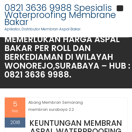
Skip
0821 3636 9988 Spesialis
to
Waterproofing Membrane
content
Bakar
SPESIFIK UNTUK ANDA
Aplikator, Distributor Membran Aspal Bakar.
MEMERLUKAN HARGA ASPAL
BAKAR PER ROLL DAN
BERKEDIAMAN DI WILAYAH
WONOREJO,SURABAYA – HUB :
0821 3636 9988.
5
Abang Membran Semarang
membran surabaya 2.2
Feb
KEUNTUNGAN MEMBRAN
2018
ASPAL WATERPROOFING