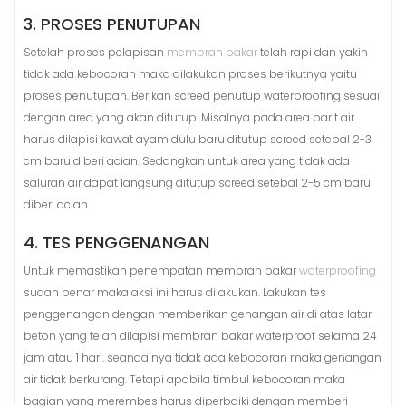
3. PROSES PENUTUPAN
Setelah proses pelapisan
membran bakar
telah rapi dan yakin
tidak ada kebocoran maka dilakukan proses berikutnya yaitu
proses penutupan. Berikan screed penutup waterproofing sesuai
dengan area yang akan ditutup. Misalnya pada area parit air
harus dilapisi kawat ayam dulu baru ditutup screed setebal 2-3
cm baru diberi acian. Sedangkan untuk area yang tidak ada
saluran air dapat langsung ditutup screed setebal 2-5 cm baru
diberi acian.
4. TES PENGGENANGAN
Untuk memastikan penempatan membran bakar
waterproofing
sudah benar maka aksi ini harus dilakukan. Lakukan tes
penggenangan dengan memberikan genangan air di atas latar
beton yang telah dilapisi membran bakar waterproof selama 24
jam atau 1 hari. seandainya tidak ada kebocoran maka genangan
air tidak berkurang. Tetapi apabila timbul kebocoran maka
bagian yang merembes harus diperbaiki dengan memberi