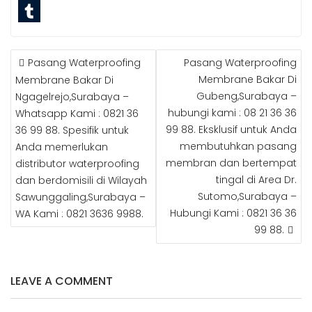
b
t
i
l
L
o
e
t
o
i
T
POST
o
r
t
g
n
u
Pasang Waterproofing
Pasang Waterproofing
NAVIGATION
k
e
e
g
k
m
Membrane Bakar Di
Membrane Bakar Di
Gubeng,Surabaya –
Ngagelrejo,Surabaya –
s
r
e
e
b
hubungi kami : 08 21 36 36
Whatsapp Kami : 0821 36
t
r
d
l
99 88. Eksklusif untuk Anda
36 99 88. Spesifik untuk
I
r
membutuhkan pasang
Anda memerlukan
membran dan bertempat
distributor waterproofing
n
tingal di Area Dr.
dan berdomisili di Wilayah
Sutomo,Surabaya –
Sawunggaling,Surabaya –
Hubungi Kami : 0821 36 36
WA Kami : 0821 3636 9988.
99 88.
LEAVE A COMMENT