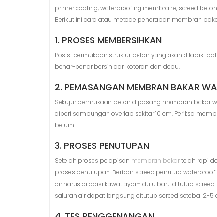
primer coating, waterproofing membrane, screed beton,
Berikut ini cara atau metode penerapan membran baka
1. PROSES MEMBERSIHKAN
Posisi permukaan struktur beton yang akan dilapisi pat
benar-benar bersih dari kotoran dan debu.
2. PEMASANGAN MEMBRAN BAKAR W
Sekujur permukaan beton dipasang membran bakar wa
diberi sambungan overlap sekitar 10 cm. Periksa mem
belum.
3. PROSES PENUTUPAN
Setelah proses pelapisan
membran bakar
telah rapi d
proses penutupan. Berikan screed penutup waterproofi
air harus dilapisi kawat ayam dulu baru ditutup screed
saluran air dapat langsung ditutup screed setebal 2-5 
4. TES PENGGENANGAN