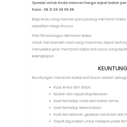
Spesial untuk Anda mencari harga aspal bakar per
Kami : 08 21 36 36 99 88.
Bagi Anda yang mencari jasa pasang membran bakar a
dapatkan harga khusus.
Pola Pemasangan Membran Bakar
Untuk memperoleh hasil yang maksimal, dapat berfun
menyeleksi jenis membran bakar anti bocor yang te
kelengkapan.
KEUNTUNG
Keuntungan membran bakar anti bocor adalah sebagai 
Kuat, lentur dan stabil.
Mudah dan cepat diaplikasikan.
Awet terhadap noda dari bahan kimia.
Awet terhadap kelembaban.
Kuat dari tekanan, gesekan, benturan dan 
Dapat digunakan untuk melapisi pada tem