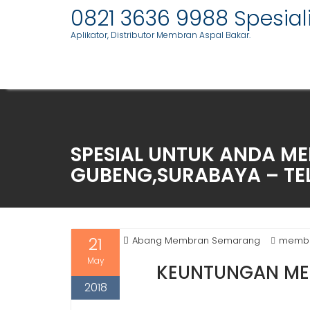
Skip
0821 3636 9988 Spesia
to
Aplikator, Distributor Membran Aspal Bakar.
content
SPESIAL UNTUK ANDA ME
GUBENG,SURABAYA – TELE
21
Abang Membran Semarang
membr
May
KEUNTUNGAN ME
2018