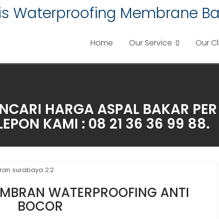
lis Waterproofing Membrane Ba
Home
Our Service
Our Cl
NCARI HARGA ASPAL BAKAR PER
PON KAMI : 08 21 36 36 99 88.
an surabaya 2.2
MBRAN WATERPROOFING ANTI
BOCOR