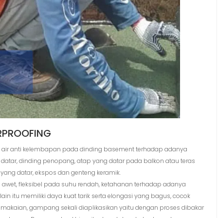
ERPROOFING
p air anti kelembapan pada dinding basement terhadap adanya
 datar, dinding penopang, atap yang datar pada balkon atau teras
ang datar, ekspos dan genteng keramik.
ya awet, fleksibel pada suhu rendah, ketahanan terhadap adanya
in itu memiliki daya kuat tarik serta elongasi yang bagus, cocok
akaian, gampang sekali diaplikasikan yaitu dengan proses dibakar