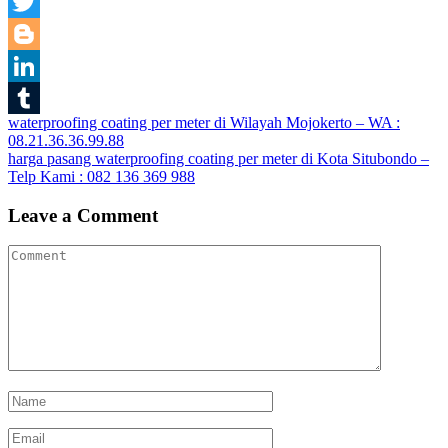
Pinterest
Twitter
Blogger
LinkedIn
Post
waterproofing coating per meter di Wilayah Mojokerto – WA :
Tumblr
08.21.36.36.99.88
navigation
harga pasang waterproofing coating per meter di Kota Situbondo –
Telp Kami : 082 136 369 988
Leave a Comment