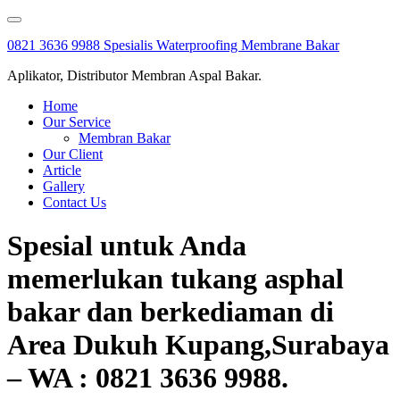
Skip
to
0821 3636 9988 Spesialis Waterproofing Membrane Bakar
content
Aplikator, Distributor Membran Aspal Bakar.
Home
Our Service
Membran Bakar
Our Client
Article
Gallery
Contact Us
Spesial untuk Anda
memerlukan tukang asphal
bakar dan berkediaman di
Area Dukuh Kupang,Surabaya
– WA : 0821 3636 9988.