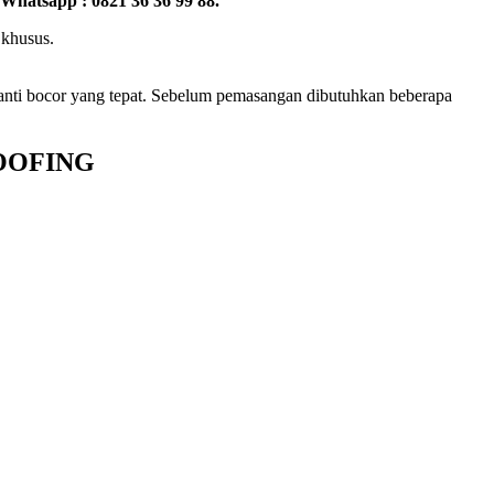
Whatsapp : 0821 36 36 99 88.
 khusus.
anti bocor yang tepat. Sebelum pemasangan dibutuhkan beberapa
OOFING