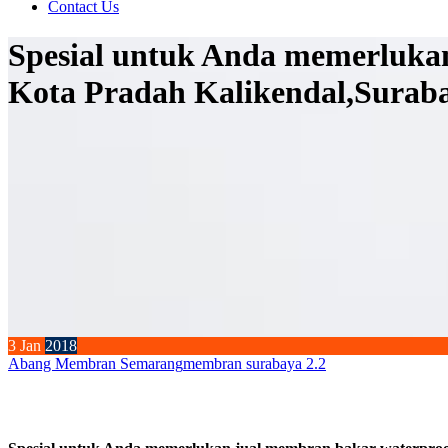
Contact Us
Spesial untuk Anda memerlukan
Kota Pradah Kalikendal,Surabay
3
Jan
2018
Abang Membran Semarang
membran surabaya 2.2