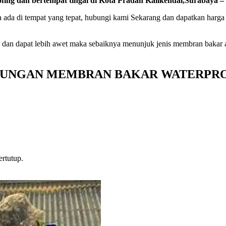
ng dan bertempat tingal di Kota Pradah Kalikendal,Surabaya – 
 ada di tempat yang tepat, hubungi kami Sekarang dan dapatkan harga
 dan dapat lebih awet maka sebaiknya menunjuk jenis membran bakar 
UNGAN MEMBRAN BAKAR WATERPR
rtutup.