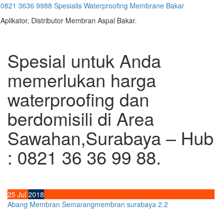
Skip
0821 3636 9988 Spesialis Waterproofing Membrane Bakar
to
Aplikator, Distributor Membran Aspal Bakar.
content
Spesial untuk Anda
memerlukan harga
waterproofing dan
berdomisili di Area
Sawahan,Surabaya – Hub
: 0821 36 36 99 88.
25
Jul
2018
Abang Membran Semarang
membran surabaya 2.2