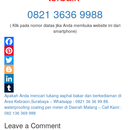
0821 3636 9988
( Klik pada nomor diatas jika Anda membuka website ini dari
smartphone)
Facebook
Pinterest
Twitter
Blogger
LinkedIn
Post
Apakah Anda mencari tukang asphal bakar dan berkediaman di
Tumblr
Area Kebraon,Surabaya – Whatsapp : 0821 36 36 99 88.
navigation
waterproofing coating per meter di Daerah Malang – Call Kami :
082 136 369 988
Leave a Comment