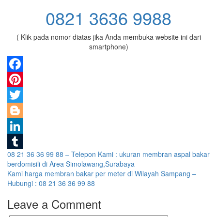
0821 3636 9988
( Klik pada nomor diatas jika Anda membuka website ini dari
smartphone)
Facebook
Pinterest
Twitter
Blogger
LinkedIn
Post
08 21 36 36 99 88 – Telepon Kami : ukuran membran aspal bakar
Tumblr
berdomisili di Area Simolawang,Surabaya
navigation
Kami harga membran bakar per meter di Wilayah Sampang –
Hubungi : 08 21 36 36 99 88
Leave a Comment