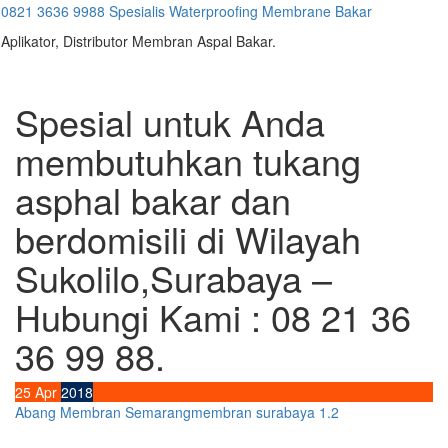
Skip
0821 3636 9988 Spesialis Waterproofing Membrane Bakar
to
Aplikator, Distributor Membran Aspal Bakar.
content
Spesial untuk Anda
membutuhkan tukang
asphal bakar dan
berdomisili di Wilayah
Sukolilo,Surabaya –
Hubungi Kami : 08 21 36
36 99 88.
25
Apr
2018
Abang Membran Semarang
membran surabaya 1.2