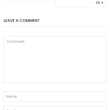
o
st
88
k
LEAVE A COMMENT