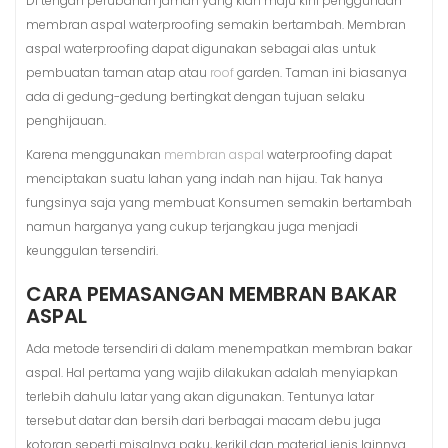
Di tengah perubahan jaman yang kian maju kini penggunaan
membran aspal waterproofing semakin bertambah. Membran
aspal waterproofing dapat digunakan sebagai alas untuk
pembuatan taman atap atau
roof
garden. Taman ini biasanya
ada di gedung-gedung bertingkat dengan tujuan selaku
penghijauan.
Karena menggunakan
membran aspal
waterproofing dapat
menciptakan suatu lahan yang indah nan hijau. Tak hanya
fungsinya saja yang membuat Konsumen semakin bertambah
namun harganya yang cukup terjangkau juga menjadi
keunggulan tersendiri.
CARA PEMASANGAN MEMBRAN BAKAR
ASPAL
Ada metode tersendiri di dalam menempatkan membran bakar
aspal. Hal pertama yang wajib dilakukan adalah menyiapkan
terlebih dahulu latar yang akan digunakan. Tentunya latar
tersebut datar dan bersih dari berbagai macam debu juga
kotoran seperti misalnya paku, kerikil dan material jenis lainnya.