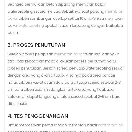
Seantero permukaan beton dipasang membran bakar
waterproofing secara meluas. Sebaiknya saat pasang
membran
bakar
diberi sambungan overlap sekitar 10 cm. Periksa membran
bakar
waterproofing
apakah sudah terpasang dengan baik atau
belum.
3. PROSES PENUTUPAN
Setelah proses pelapisan
membran bakar
telah rapi dan yakin
tidak ada kebocoran maka dilakukan proses berikutnya yaitu
proses penutupan. Berikan screed penutup waterproofing sesuai
dengan area yang akan ditutup. Misalnya pada area parit air
harus dilapisi kawat ayam dulu baru ditutup screed setebal 2-3
cm baru diberi acian. Sedangkan untuk area yang tidak ada
saluran air dapat langsung ditutup screed setebal 2-5 cm baru
diberi acian.
4. TES PENGGENANGAN
Untuk memastikan pemasangan membran bakar
waterproofing