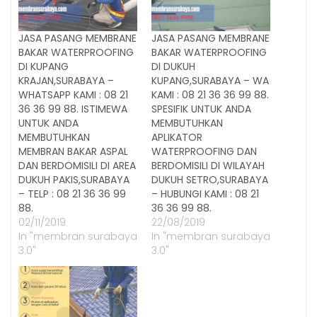
JASA PASANG MEMBRANE
JASA PASANG MEMBRANE
BAKAR WATERPROOFING
BAKAR WATERPROOFING
DI KUPANG
DI DUKUH
KRAJAN,SURABAYA –
KUPANG,SURABAYA – WA
WHATSAPP KAMI : 08 21
KAMI : 08 21 36 36 99 88.
36 36 99 88. ISTIMEWA
SPESIFIK UNTUK ANDA
UNTUK ANDA
MEMBUTUHKAN
MEMBUTUHKAN
APLIKATOR
MEMBRAN BAKAR ASPAL
WATERPROOFING DAN
DAN BERDOMISILI DI AREA
BERDOMISILI DI WILAYAH
DUKUH PAKIS,SURABAYA
DUKUH SETRO,SURABAYA
– TELP : 08 21 36 36 99
– HUBUNGI KAMI : 08 21
88.
36 36 99 88.
02/11/2019
22/08/2019
In "membran surabaya
In "membran surabaya
3.0"
3.0"