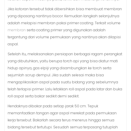
Jika kotoran tersebut tidak dibersihkan bisa membuat membran
yang dipasang nantinya bocor. Kemudian langkah selanjutnya
adalah melapisi membran pakai primer coating. Terkait volume
membran
serta coating primer yang digunakan adalah
tergantung dari volume permukaan yang nantinya akan dilapisi
aspal.
Setelah itu, melaksanakan persiapan berbagai ragam perangkat
yang dibutuhkan, yaitu berupa torch api yang bisa diatur mati
hidup apinya, gas elpiji yang disambungkan ke torch serta
sejumlah scrup dempul. Jika sudah selesai maka bisa
mengaplikasikan aspal pada suatu bidang yang sebelumnya
telah terlapisi primer. Lalu letakkan roll aspal pada latar dan buka
roll aspal serta bakar sedikit demi sedikit.
Hendaknya dibakar pada setiap jarak 50 cm. Tepuk
memanfaatkan tangan agar aspal merekat pada permukaan
kerja tersebut. Bakarlah secara terus menerus hingga semua
bidang tersebut tertutupi. Sesudah semua terpasang tutuplah