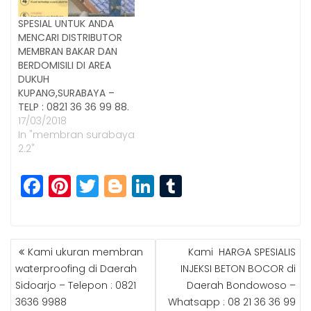
SPESIAL UNTUK ANDA
MENCARI DISTRIBUTOR
MEMBRAN BAKAR DAN
BERDOMISILI DI AREA
DUKUH
KUPANG,SURABAYA –
TELP : 0821 36 36 99 88.
17/03/2018
In "membran surabaya
2.2"
F
Pi
T
Bl
Li
T
a
n
w
o
n
u
c
t
itt
g
k
m
POST
e
e
e
g
e
bl
Kami ukuran membran
Kami HARGA SPESIALIS
NAVIGATION
b
r
r
e
dI
r
waterproofing di Daerah
INJEKSI BETON BOCOR di
Sidoarjo – Telepon : 0821
Daerah Bondowoso –
o
e
r
n
3636 9988
Whatsapp : 08 21 36 36 99