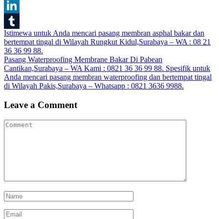
Blogger
LinkedIn
Post
Istimewa untuk Anda mencari pasang membran asphal bakar dan
Tumblr
bertempat tingal di Wilayah Rungkut Kidul,Surabaya – WA : 08 21
navigation
36 36 99 88.
Pasang Waterproofing Membrane Bakar Di Pabean
Cantikan,Surabaya – WA Kami : 0821 36 36 99 88. Spesifik untuk
Anda mencari pasang membran waterproofing dan bertempat tingal
di Wilayah Pakis,Surabaya – Whatsapp : 0821 3636 9988.
Leave a Comment