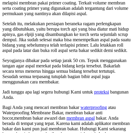
melapisi membran pakai primer coating. Terkait volume membran
serta coating primer yang digunakan adalah tergantung dari volume
permukaan yang nantinya akan dilapisi aspal.
Setelah itu, melakukan persiapan beraneka ragam perlengkapan
yang dibutuhkan, yaitu berupa torch api yang bisa diatur mati hidup
apinya, gas elpiji yang disambungkan ke torch serta sejumlah scrup
dempul. Jika sudah selesai maka bisa menempelkan aspal pada suatu
bidang yang sebelumnya telah terlapisi primer. Lalu letakkan roll
aspal pada latar dan buka roll aspal serta bakar sedikit demi sedikit.
Seyogjanya dibakar pada setiap jarak 50 cm. Tepuk menggunakan
tangan agar aspal merekat pada bidang kerja tersebut. Bakarlah
secara terus menerus hingga semua bidang tersebut tertutupi.
Sesudah semua terpasang tutuplah bagian bibir aspal juga
menggunakan cara membakar.
Jadi tunggu apa lagi segera hubungi Kami untuk
proteksi
bangunan
Anda.
Bagi Anda yang mencari membran bakar
waterproofing
atau
Waterproofing Membrane Bakar, membran bakar anti
bocor,membran bakar awazel dan
membran aspal
bakar. Anda
berada di tempat yang tepat. Karena kami adalah aplikator membran
bakar dan kami pun jual membran bakar. Hubungi Kami sekarang