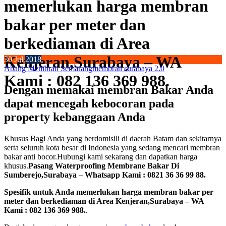
memerlukan harga membran
bakar per meter dan
berkediaman di Area
Kenjeran,Surabaya – WA
30
Jul
2018
Abang Membran Semarang
membran surabaya 2.0
Kami : 082 136 369 988.
Dengan memakai membran Bakar Anda
dapat mencegah kebocoran pada
property kebanggaan Anda
Khusus Bagi Anda yang berdomisili di daerah Batam dan sekitarnya
serta seluruh kota besar di Indonesia yang sedang mencari membran
bakar anti bocor.Hubungi kami sekarang dan dapatkan harga
khusus.
Pasang Waterproofing Membrane Bakar Di
Sumberejo,Surabaya – Whatsapp Kami : 0821 36 36 99 88.
Spesifik untuk Anda memerlukan harga membran bakar per
meter dan berkediaman di Area Kenjeran,Surabaya – WA
Kami : 082 136 369 988.
.