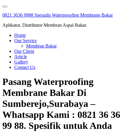
Skip
to
0821 3636 9988 Spesialis Waterproofing Membrane Bakar
content
Aplikator, Distributor Membran Aspal Bakar.
Home
Our Service
Membran Bakar
Our Client
Article
Gallery
Contact Us
Pasang Waterproofing
Membrane Bakar Di
Sumberejo,Surabaya –
Whatsapp Kami : 0821 36 36
99 88. Spesifik untuk Anda