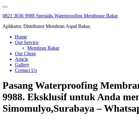
Skip
to
0821 3636 9988 Spesialis Waterproofing Membrane Bakar
content
Aplikator, Distributor Membran Aspal Bakar.
Home
Our Service
Membran Bakar
Our Client
Article
Gallery
Contact Us
Pasang Waterproofing Membrane
9988. Eksklusif untuk Anda me
Simomulyo,Surabaya – Whatsapp