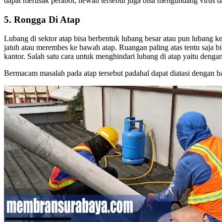
dapat merusak perabot, hewan tersebut juga bisa mengundang virus d
5. Rongga Di Atap
Lubang di sektor atap bisa berbentuk lubang besar atau pun lubang ke
jatuh atau merembes ke bawah atap. Ruangan paling atas tentu saja b
kantor. Salah satu cara untuk menghindari lubang di atap yaitu deng
Bermacam masalah pada atap tersebut padahal dapat diatasi dengan ba