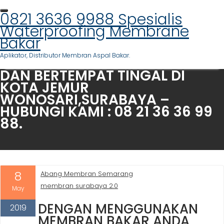
PASANG WATERPROOFING
Skip
MEMBRANE BAKAR DI
0821 3636 9988 Spesialis
to
SIMOKERTO,SURABAYA – WA
Waterproofing Membrane
content
KAMI : 082 136 369 988. SPESIAL
Bakar
UNTUK ANDA MENCARI
Aplikator, Distributor Membran Aspal Bakar.
APLIKATOR MEMBRAN BAKAR
DAN BERTEMPAT TINGAL DI
KOTA JEMUR
WONOSARI,SURABAYA –
HUBUNGI KAMI : 08 21 36 36 99
88.
8
Abang Membran Semarang
membran surabaya 2.0
May
DENGAN MENGGUNAKAN
2019
MEMBRAN BAKAR ANDA