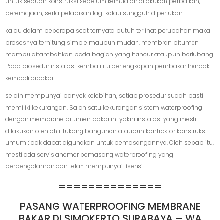
untuk sebuah konstruksi sebelum kemudian dilakukan perbaikan,
peremajaan, serta pelapisan lagi kalau sungguh diperlukan.
kalau dalam beberapa saat ternyata butuh terlihat perubahan maka
prosesnya terhitung simple maupun mudah. membran bitumen
mampu ditambahkan pada bagian yang hancur ataupun berlubang.
Pada prosedur instalasi kembali itu perlengkapan pembakar hendak
kembali dipakai.
selain mempunyai banyak kelebihan, setiap prosedur sudah pasti
memiliki kekurangan. Salah satu kekurangan sistem waterproofing
dengan membrane bitumen bakar ini yakni instalasi yang mesti
dilakukan oleh ahli. tukang bangunan ataupun kontraktor konstruksi
umum tidak dapat digunakan untuk pemasangannya. Oleh sebab itu,
mesti ada servis anemer pemasang waterproofing yang
berpengalaman dan telah mempunyai lisensi.
==============
PASANG WATERPROOFING MEMBRANE
BAKAR DI SIMOKERTO,SURABAYA – WA