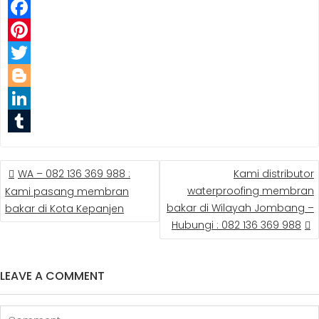
F
a
P
c
i
T
e
n
w
B
b
t
i
l
L
o
e
t
o
i
T
POST
o
r
t
g
n
u
WA – 082 136 369 988 :
Kami distributor
NAVIGATION
k
e
e
g
k
m
waterproofing membran
Kami pasang membran
bakar di Wilayah Jombang –
bakar di Kota Kepanjen
s
r
e
e
b
Hubungi : 082 136 369 988
t
r
d
l
I
r
LEAVE A COMMENT
n