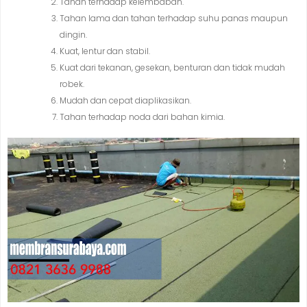
Tahan terhadap kelembaban.
Tahan lama dan tahan terhadap suhu panas maupun
dingin.
Kuat, lentur dan stabil.
Kuat dari tekanan, gesekan, benturan dan tidak mudah
robek.
Mudah dan cepat diaplikasikan.
Tahan terhadap noda dari bahan kimia.