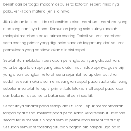
bersih dari berbagai macam debu serta kotoran seperti misalnya
paku, kerikil dan material jenis lainnya.
Jika kotoran tersebut tidak dibersihkan bisa membuat membran yang
dipasang nantinya bocor. Kemudian jenjang selanjutnya adalah
melapisi membran pakai primer coating. Terkait volume membran
serta coating primer yang digunakan adalah tergantung dari volume
permukaan yang nantinya akan dilapisi aspal.
Setelah itu, melakukan persiapan perlengkapan yang dibutuhkan,
yaitu berupa torch api yang bisa diatur mati hidup apinya, gas elpiji
yang disambungkan ke torch serta sejumlah scrup dempul. Jika
sudah selesai maka bisa memasangkan aspal pada suatu latar yang
sebelumnya telah terlapisi primer. Lalu letakkan roll aspal pada latar
dan buka roll aspal serta bakar sedikit demi sedikit.
Sepatutnya dibakar pada setiap jarak 50 cm. Tepuk memanfaatkan
tangan agar aspal merekat pada permukaan kerja tersebut. Bakarlah
secara terus menerus hingga semua permukaan tersebut tertutupi.
Sesudah semua terpasang tutuplah bagian bibir aspal juga pakai