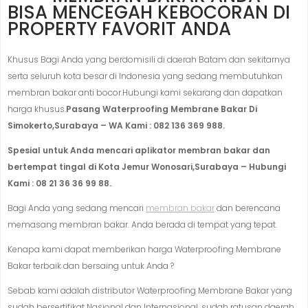
BISA MENCEGAH KEBOCORAN DI
PROPERTY FAVORIT ANDA
Khusus Bagi Anda yang berdomisili di daerah Batam dan sekitarnya
serta seluruh kota besar di Indonesia yang sedang membutuhkan
membran bakar anti bocor.Hubungi kami sekarang dan dapatkan
harga khusus.
Pasang Waterproofing Membrane Bakar Di
Simokerto,Surabaya – WA Kami : 082 136 369 988.
Spesial untuk Anda mencari aplikator membran bakar dan
bertempat tingal di Kota Jemur Wonosari,Surabaya – Hubungi
Kami : 08 21 36 36 99 88.
.
Bagi Anda yang sedang mencari
membran bakar
dan berencana
memasang membran bakar. Anda berada di tempat yang tepat.
Kenapa kami dapat memberikan harga Waterproofing Membrane
Bakar terbaik dan bersaing untuk Anda ?
Sebab kami adalah distributor Waterproofing Membrane Bakar yang
sudah bersertifikat Nasional dan Internasional, sudah ratusan daerah