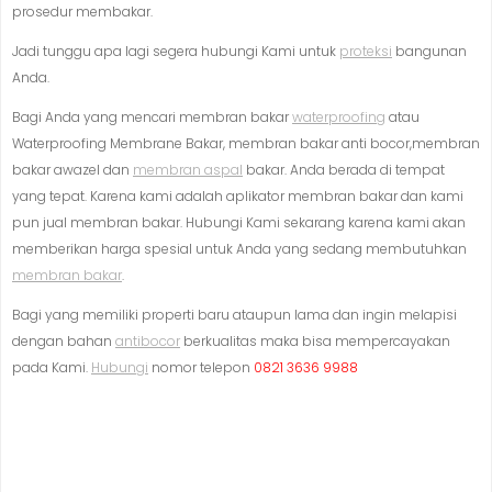
prosedur membakar.
Jadi tunggu apa lagi segera hubungi Kami untuk
proteksi
bangunan
Anda.
Bagi Anda yang mencari membran bakar
waterproofing
atau
Waterproofing Membrane Bakar, membran bakar anti bocor,membran
bakar awazel dan
membran aspal
bakar. Anda berada di tempat
yang tepat. Karena kami adalah aplikator membran bakar dan kami
pun jual membran bakar. Hubungi Kami sekarang karena kami akan
memberikan harga spesial untuk Anda yang sedang membutuhkan
membran bakar
.
Bagi yang memiliki properti baru ataupun lama dan ingin melapisi
dengan bahan
antibocor
berkualitas maka bisa mempercayakan
pada Kami.
Hubungi
nomor telepon
0821 3636 9988