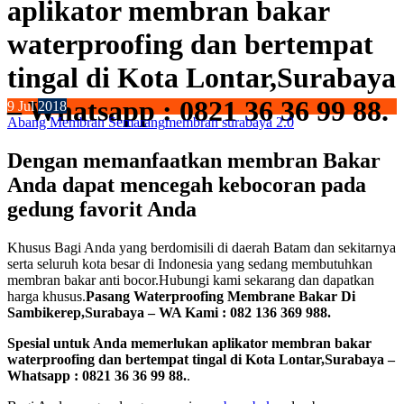
aplikator membran bakar
waterproofing dan bertempat
tingal di Kota Lontar,Surabaya
– Whatsapp : 0821 36 36 99 88.
9
Jul
2018
Abang Membran Semarang
membran surabaya 2.0
Dengan memanfaatkan membran Bakar
Anda dapat mencegah kebocoran pada
gedung favorit Anda
Khusus Bagi Anda yang berdomisili di daerah Batam dan sekitarnya
serta seluruh kota besar di Indonesia yang sedang membutuhkan
membran bakar anti bocor.Hubungi kami sekarang dan dapatkan
harga khusus.
Pasang Waterproofing Membrane Bakar Di
Sambikerep,Surabaya – WA Kami : 082 136 369 988.
Spesial untuk Anda memerlukan aplikator membran bakar
waterproofing dan bertempat tingal di Kota Lontar,Surabaya –
Whatsapp : 0821 36 36 99 88.
.