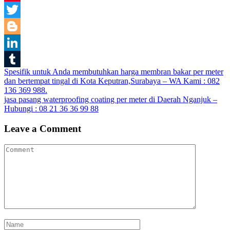
Pinterest
Twitter
Blogger
LinkedIn
Post
Spesifik untuk Anda membutuhkan harga membran bakar per meter
Tumblr
dan bertempat tingal di Kota Keputran,Surabaya – WA Kami : 082
navigation
136 369 988.
jasa pasang waterproofing coating per meter di Daerah Nganjuk –
Hubungi : 08 21 36 36 99 88
Leave a Comment