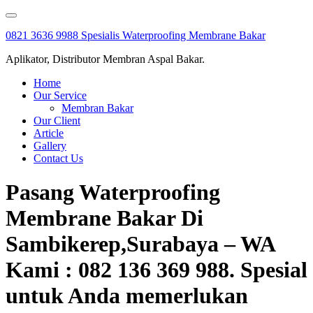
Skip
to
0821 3636 9988 Spesialis Waterproofing Membrane Bakar
content
Aplikator, Distributor Membran Aspal Bakar.
Home
Our Service
Membran Bakar
Our Client
Article
Gallery
Contact Us
Pasang Waterproofing
Membrane Bakar Di
Sambikerep,Surabaya – WA
Kami : 082 136 369 988. Spesial
untuk Anda memerlukan