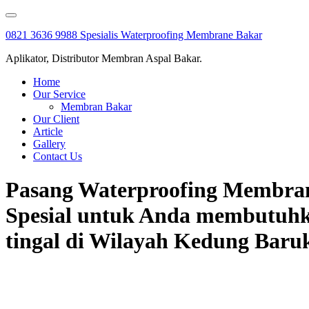
Skip
to
0821 3636 9988 Spesialis Waterproofing Membrane Bakar
content
Aplikator, Distributor Membran Aspal Bakar.
Home
Our Service
Membran Bakar
Our Client
Article
Gallery
Contact Us
Pasang Waterproofing Membrane
Spesial untuk Anda membutuhk
tingal di Wilayah Kedung Baruk