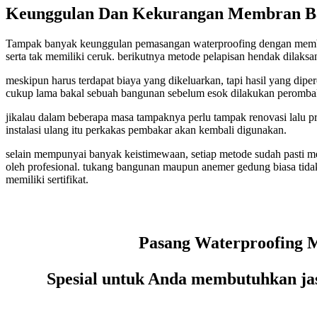
Keunggulan Dan Kekurangan Membran Ba
Tampak banyak keunggulan pemasangan waterproofing dengan membran b
serta tak memiliki ceruk. berikutnya metode pelapisan hendak dilaksa
meskipun harus terdapat biaya yang dikeluarkan, tapi hasil yang di
cukup lama bakal sebuah bangunan sebelum esok dilakukan perombaka
jikalau dalam beberapa masa tampaknya perlu tampak renovasi lalu p
instalasi ulang itu perkakas pembakar akan kembali digunakan.
selain mempunyai banyak keistimewaan, setiap metode sudah pasti me
oleh profesional. tukang bangunan maupun anemer gedung biasa tidak
memiliki sertifikat.
Pasang Waterproofing M
Spesial untuk Anda membutuhkan jas