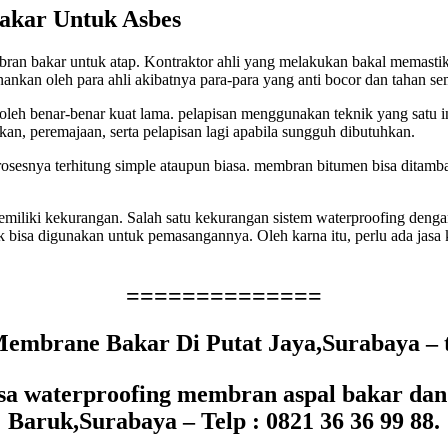
kar Untuk Asbes
akar untuk atap. Kontraktor ahli yang melakukan bakal memastikan te
nankan oleh para ahli akibatnya para-para yang anti bocor dan tahan se
peroleh benar-benar kuat lama. pelapisan menggunakan teknik yang sat
n, peremajaan, serta pelapisan lagi apabila sungguh dibutuhkan.
rosesnya terhitung simple ataupun biasa. membran bitumen bisa ditam
miliki kekurangan. Salah satu kekurangan sistem waterproofing dengan
 bisa digunakan untuk pemasangannya. Oleh karna itu, perlu ada jasa 
==============
embrane Bakar Di Putat Jaya,Surabaya – te
a waterproofing membran aspal bakar dan
Baruk,Surabaya – Telp : 0821 36 36 99 88.