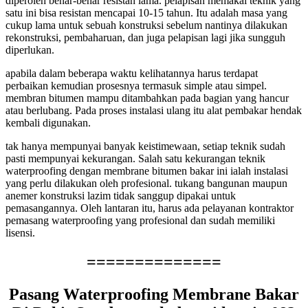
diperoleh benar-benar resistan lama. pelapisan memakai teknik yang
satu ini bisa resistan mencapai 10-15 tahun. Itu adalah masa yang
cukup lama untuk sebuah konstruksi sebelum nantinya dilakukan
rekonstruksi, pembaharuan, dan juga pelapisan lagi jika sungguh
diperlukan.
apabila dalam beberapa waktu kelihatannya harus terdapat
perbaikan kemudian prosesnya termasuk simple atau simpel.
membran bitumen mampu ditambahkan pada bagian yang hancur
atau berlubang. Pada proses instalasi ulang itu alat pembakar hendak
kembali digunakan.
tak hanya mempunyai banyak keistimewaan, setiap teknik sudah
pasti mempunyai kekurangan. Salah satu kekurangan teknik
waterproofing dengan membrane bitumen bakar ini ialah instalasi
yang perlu dilakukan oleh profesional. tukang bangunan maupun
anemer konstruksi lazim tidak sanggup dipakai untuk
pemasangannya. Oleh lantaran itu, harus ada pelayanan kontraktor
pemasang waterproofing yang profesional dan sudah memiliki
lisensi.
==============
Pasang Waterproofing Membrane Bakar