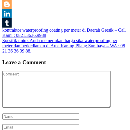
Twitter
Blogger
LinkedIn
Post
kontraktor waterproofing coating per meter di Daerah Gresik – Call
Tumblr
Kami : 0821.3636.9988
navigation
Spesifik untuk Anda memerlukan harga sika waterproofing per
meter dan berkediaman di Area Karang Pilang,Surabaya – WA : 08
21 36 36 99 88.
Leave a Comment