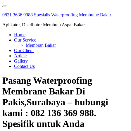
Skip
to
0821 3636 9988 Spesialis Waterproofing Membrane Bakar
content
Aplikator, Distributor Membran Aspal Bakar.
Home
Our Service
Membran Bakar
Our Client
Article
Gallery
Contact Us
Pasang Waterproofing
Membrane Bakar Di
Pakis,Surabaya – hubungi
kami : 082 136 369 988.
Spesifik untuk Anda