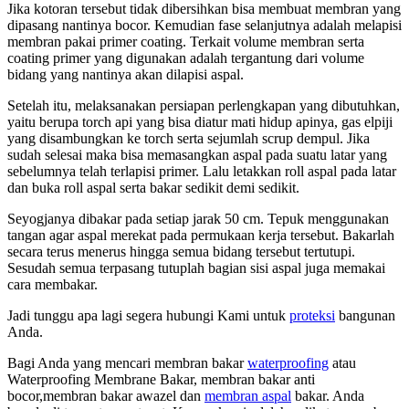
Jika kotoran tersebut tidak dibersihkan bisa membuat membran yang
dipasang nantinya bocor. Kemudian fase selanjutnya adalah melapisi
membran pakai primer coating. Terkait volume membran serta
coating primer yang digunakan adalah tergantung dari volume
bidang yang nantinya akan dilapisi aspal.
Setelah itu, melaksanakan persiapan perlengkapan yang dibutuhkan,
yaitu berupa torch api yang bisa diatur mati hidup apinya, gas elpiji
yang disambungkan ke torch serta sejumlah scrup dempul. Jika
sudah selesai maka bisa memasangkan aspal pada suatu latar yang
sebelumnya telah terlapisi primer. Lalu letakkan roll aspal pada latar
dan buka roll aspal serta bakar sedikit demi sedikit.
Seyogjanya dibakar pada setiap jarak 50 cm. Tepuk menggunakan
tangan agar aspal merekat pada permukaan kerja tersebut. Bakarlah
secara terus menerus hingga semua bidang tersebut tertutupi.
Sesudah semua terpasang tutuplah bagian sisi aspal juga memakai
cara membakar.
Jadi tunggu apa lagi segera hubungi Kami untuk
proteksi
bangunan
Anda.
Bagi Anda yang mencari membran bakar
waterproofing
atau
Waterproofing Membrane Bakar, membran bakar anti
bocor,membran bakar awazel dan
membran aspal
bakar. Anda