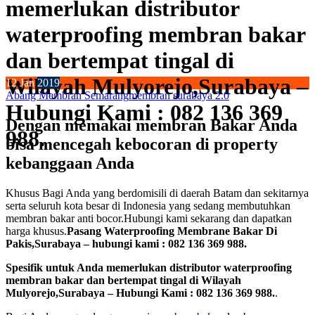
memerlukan distributor
waterproofing membran bakar
dan bertempat tingal di
Wilayah Mulyorejo,Surabaya –
12
Jan
2019
Abang Membran Semarang
membran surabaya 2.0
Hubungi Kami : 082 136 369
Dengan memakai membran Bakar Anda
988.
bisa mencegah kebocoran di property
kebanggaan Anda
Khusus Bagi Anda yang berdomisili di daerah Batam dan sekitarnya
serta seluruh kota besar di Indonesia yang sedang membutuhkan
membran bakar anti bocor.Hubungi kami sekarang dan dapatkan
harga khusus.
Pasang Waterproofing Membrane Bakar Di
Pakis,Surabaya – hubungi kami : 082 136 369 988.
Spesifik untuk Anda memerlukan distributor waterproofing
membran bakar dan bertempat tingal di Wilayah
Mulyorejo,Surabaya – Hubungi Kami : 082 136 369 988.
.