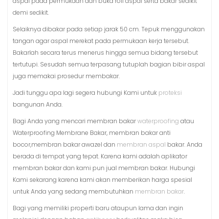
aspal pada permukaan dan buka roll aspal serta bakar sedikit
demi sedikit.
Selaiknya dibakar pada setiap jarak 50 cm. Tepuk menggunakan
tangan agar aspal merekat pada permukaan kerja tersebut.
Bakarlah secara terus menerus hingga semua bidang tersebut
tertutupi. Sesudah semua terpasang tutuplah bagian bibir aspal
juga memakai prosedur membakar.
Jadi tunggu apa lagi segera hubungi Kami untuk
proteksi
bangunan Anda.
Bagi Anda yang mencari membran bakar
waterproofing
atau
Waterproofing Membrane Bakar, membran bakar anti
bocor,membran bakar awazel dan
membran aspal
bakar. Anda
berada di tempat yang tepat. Karena kami adalah aplikator
membran bakar dan kami pun jual membran bakar. Hubungi
Kami sekarang karena kami akan memberikan harga spesial
untuk Anda yang sedang membutuhkan
membran bakar
.
Bagi yang memiliki properti baru ataupun lama dan ingin