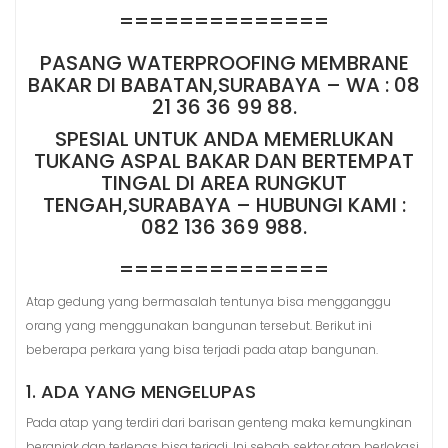
==============
PASANG WATERPROOFING MEMBRANE
BAKAR DI BABATAN,SURABAYA – WA : 08
21 36 36 99 88.
SPESIAL UNTUK ANDA MEMERLUKAN
TUKANG ASPAL BAKAR DAN BERTEMPAT
TINGAL DI AREA RUNGKUT
TENGAH,SURABAYA – HUBUNGI KAMI :
082 136 369 988.
==============
Atap gedung yang bermasalah tentunya bisa mengganggu
orang yang menggunakan bangunan tersebut. Berikut ini
beberapa perkara yang bisa terjadi pada atap bangunan.
1. ADA YANG MENGELUPAS
Pada atap yang terdiri dari barisan genteng maka kemungkinan
beranjak dan terlepas bisa terjadi. Ini sebab sektor atap berlokasi