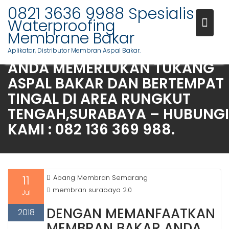
PASANG WATERPROOFING
Skip
0821 3636 9988 Spesialis
MEMBRANE BAKAR DI
to
Waterproofing
content
Membrane Bakar
BABATAN,SURABAYA – WA : 08
21 36 36 99 88. SPESIAL UNTUK
Aplikator, Distributor Membran Aspal Bakar.
ANDA MEMERLUKAN TUKANG
ASPAL BAKAR DAN BERTEMPAT
TINGAL DI AREA RUNGKUT
TENGAH,SURABAYA – HUBUNGI
KAMI : 082 136 369 988.
11
Abang Membran Semarang
membran surabaya 2.0
Jul
DENGAN MEMANFAATKAN
2018
MEMBRAN BAKAR ANDA