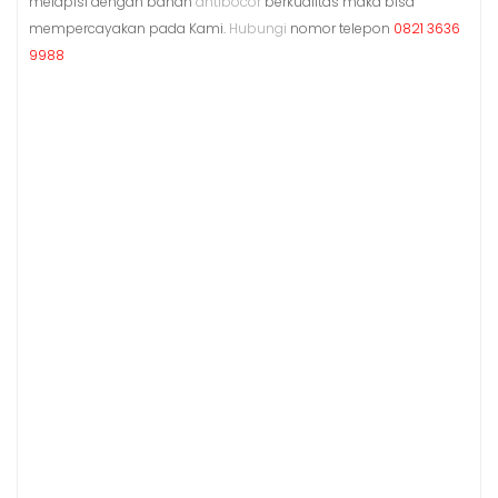
melapisi dengan bahan
antibocor
berkualitas maka bisa
mempercayakan pada Kami.
Hubungi
nomor telepon
0821 3636
9988