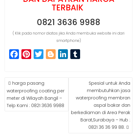
TERBAIK
0821 3636 9988
( Klik pada nomor diatas jika Anda membuka website ini dari
smartphone)
F
Pi
T
Bl
Li
T
a
n
w
o
n
u
c
t
itt
g
k
m
POST
e
e
e
g
e
bl
harga pasang
Spesial untuk Anda
NAVIGATION
b
r
r
e
dI
r
membutuhkan jasa
waterproofing coating per
waterproofing membran
meter di Wilayah Bangil –
o
e
r
n
aspal bakar dan
Telp Kami : 0821 3636 9988
o
st
berkediaman di Area Perak
k
Barat,Surabaya – Hub :
0821 36 36 99 88.