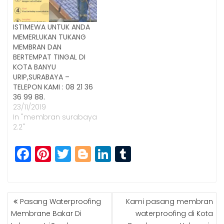
ISTIMEWA UNTUK ANDA
MEMERLUKAN TUKANG
MEMBRAN DAN
BERTEMPAT TINGAL DI
KOTA BANYU
URIP,SURABAYA –
TELEPON KAMI : 08 21 36
36 99 88.
23/11/2019
In "membran surabaya
2.2"
F
Pi
T
Bl
Li
T
a
n
w
o
n
u
c
t
itt
g
k
m
POST
e
e
e
g
e
bl
Pasang Waterproofing
Kami pasang membran
NAVIGATION
b
r
r
e
dI
r
Membrane Bakar Di
waterproofing di Kota