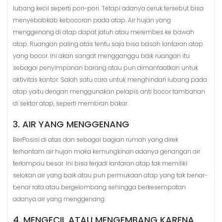
lubang kecil seperti pori-pori. Tetapi adanya ceruk tersebut bisa
menyebabkab kebocoran pada atap. Air hujan yang
menggenang di atap dapat jatuh atau merembes ke bawah
atap. Ruangan paling atas tentu saja bisa basah lantaran atap
yang bocor. Ini akan sangat mengganggu baik ruangan itu
sebagai penyimpanan barang atau pun dimanfaatkan untuk
aktivitas kantor. Salah satu cara untuk menghindari lubang pada
atap yaitu dengan menggunakan pelapis anti bocor tambahan
di sektor atap, seperti membran bakar.
3. AIR YANG MENGGENANG
BerPosisi di atas dan sebagai bagian rumah yang direk
terhantam air hujan maka kemungkinan adanya genangan air
terlampau besar. Ini bisa terjadi lantaran atap tak memiliki
selokan air yang baik atau pun permukaan atap yang tak benar-
benar rata atau bergelombang sehingga berkesempatan
adanya air yang menggenang.
4. MENGECIL ATAU MENGEMBANG KARENA