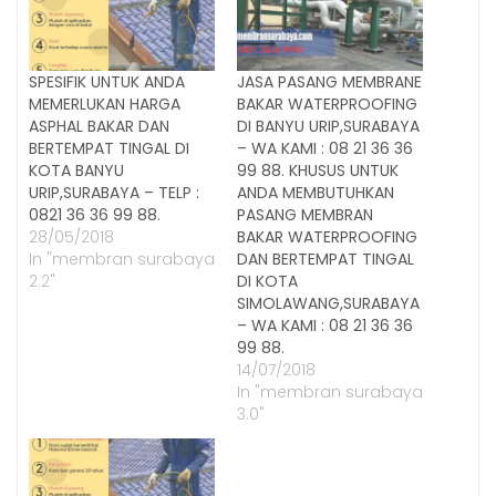
SPESIFIK UNTUK ANDA
JASA PASANG MEMBRANE
MEMERLUKAN HARGA
BAKAR WATERPROOFING
ASPHAL BAKAR DAN
DI BANYU URIP,SURABAYA
BERTEMPAT TINGAL DI
– WA KAMI : 08 21 36 36
KOTA BANYU
99 88. KHUSUS UNTUK
URIP,SURABAYA – TELP :
ANDA MEMBUTUHKAN
0821 36 36 99 88.
PASANG MEMBRAN
28/05/2018
BAKAR WATERPROOFING
In "membran surabaya
DAN BERTEMPAT TINGAL
2.2"
DI KOTA
SIMOLAWANG,SURABAYA
– WA KAMI : 08 21 36 36
99 88.
14/07/2018
In "membran surabaya
3.0"