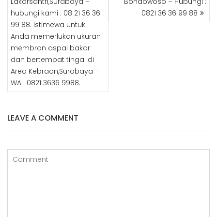
Lakarsantri,Surabaya –
Bondowoso – Hubungi :
o
e
r
n
hubungi kami : 08 21 36 36
0821 36 36 99 88
o
st
99 88. Istimewa untuk
k
Anda memerlukan ukuran
membran aspal bakar
dan bertempat tingal di
Area Kebraon,Surabaya –
WA : 0821 3636 9988.
LEAVE A COMMENT