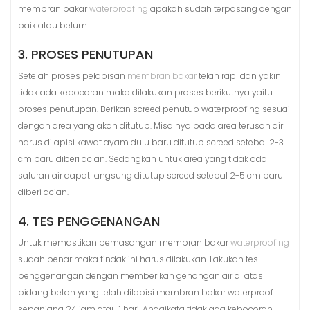
membran bakar
waterproofing
apakah sudah terpasang dengan
baik atau belum.
3. PROSES PENUTUPAN
Setelah proses pelapisan
membran bakar
telah rapi dan yakin
tidak ada kebocoran maka dilakukan proses berikutnya yaitu
proses penutupan. Berikan screed penutup waterproofing sesuai
dengan area yang akan ditutup. Misalnya pada area terusan air
harus dilapisi kawat ayam dulu baru ditutup screed setebal 2-3
cm baru diberi acian. Sedangkan untuk area yang tidak ada
saluran air dapat langsung ditutup screed setebal 2-5 cm baru
diberi acian.
4. TES PENGGENANGAN
Untuk memastikan pemasangan membran bakar
waterproofing
sudah benar maka tindak ini harus dilakukan. Lakukan tes
penggenangan dengan memberikan genangan air di atas
bidang beton yang telah dilapisi membran bakar waterproof
sepanjang 24 jam atau 1 hari. Andaikata tidak ada kebocoran