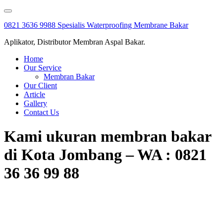
Skip
to
0821 3636 9988 Spesialis Waterproofing Membrane Bakar
content
Aplikator, Distributor Membran Aspal Bakar.
Home
Our Service
Membran Bakar
Our Client
Article
Gallery
Contact Us
Kami ukuran membran bakar
di Kota Jombang – WA : 0821
36 36 99 88