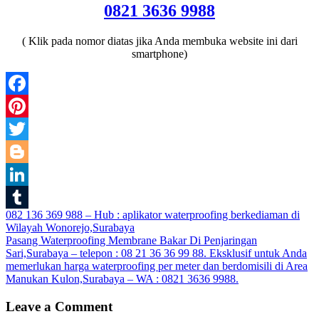
0821 3636 9988
( Klik pada nomor diatas jika Anda membuka website ini dari
smartphone)
Facebook
Pinterest
Twitter
Blogger
LinkedIn
Post
082 136 369 988 – Hub : aplikator waterproofing berkediaman di
Tumblr
Wilayah Wonorejo,Surabaya
navigation
Pasang Waterproofing Membrane Bakar Di Penjaringan
Sari,Surabaya – telepon : 08 21 36 36 99 88. Eksklusif untuk Anda
memerlukan harga waterproofing per meter dan berdomisili di Area
Manukan Kulon,Surabaya – WA : 0821 3636 9988.
Leave a Comment