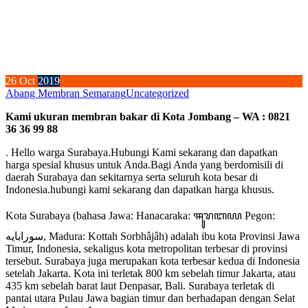
26
Oct
2019
Abang Membran Semarang
Uncategorized
Kami ukuran membran bakar di Kota Jombang – WA : 0821
36 36 99 88
. Hello warga Surabaya.Hubungi Kami sekarang dan dapatkan
harga spesial khusus untuk Anda.Bagi Anda yang berdomisili di
daerah Surabaya dan sekitarnya serta seluruh kota besar di
Indonesia.hubungi kami sekarang dan dapatkan harga khusus.
Kota Surabaya (bahasa Jawa: Hanacaraka: ꦯꦸꦫꦧꦪ Pegon:
سورابايه, Madura: Kottah Sorbhâjâh) adalah ibu kota Provinsi Jawa
Timur, Indonesia, sekaligus kota metropolitan terbesar di provinsi
tersebut. Surabaya juga merupakan kota terbesar kedua di Indonesia
setelah Jakarta. Kota ini terletak 800 km sebelah timur Jakarta, atau
435 km sebelah barat laut Denpasar, Bali. Surabaya terletak di
pantai utara Pulau Jawa bagian timur dan berhadapan dengan Selat