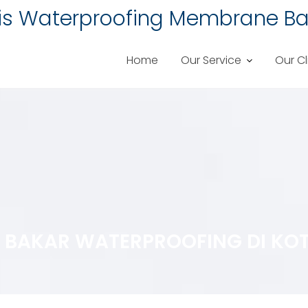
lis Waterproofing Membrane Ba
Home
Our Service
Our Cl
BAKAR WATERPROOFING DI KOTA