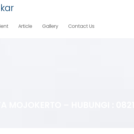
kar
ient
Article
Gallery
Contact Us
 MOJOKERTO – HUBUNGI : 0821