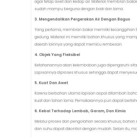
agar tetap awet dan kedap air. Material membran bakar
sudah mampu berguna dengan baik dan lama.
3. Mengendalikan Pergerakan Air Dengan Bagus
Yang pertama, membran bakar memiliki kecanggihan te
gedung. Material ini memiliki bahan khusus yang mam
daerah lainnya yang dapat memicu rembesan.
4. Objek Yang Fleksibel
Ketahanannya akan kelembaban juga dipengaruhi sifat
Lapisannya diproses khusus sehingga dapat menyesu
5. Kuat Dan Awet
Karena berbahan utama lapisan aspal ditambah baha
kuat dan tahan lama. Pemakaiannya pun dapat bertah
6. Kebal Terhadap Lembab, Garam, Dan Kimia
Melalui proses dan pengolahan secara khusus, bahan 
dan suhu dapat dikontrol dengan mudah. Selain itu, ma