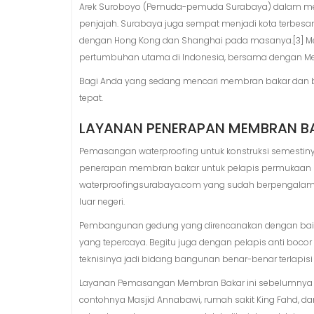
Arek Suroboyo (Pemuda-pemuda Surabaya) dalam me
penjajah. Surabaya juga sempat menjadi kota terbesar 
dengan Hong Kong dan Shanghai pada masanya.[3] Me
pertumbuhan utama di Indonesia, bersama dengan Meda
Bagi Anda yang sedang mencari membran bakar dan
tepat.
LAYANAN PENERAPAN MEMBRAN B
Pemasangan waterproofing untuk konstruksi semestinya
penerapan membran bakar untuk pelapis permukaan ba
waterproofingsurabaya.com yang sudah berpengalama
luar negeri.
Pembangunan gedung yang direncanakan dengan ba
yang tepercaya. Begitu juga dengan pelapis anti boco
teknisinya jadi bidang bangunan benar-benar terlapisi
Layanan Pemasangan Membran Bakar ini sebelumnya su
contohnya Masjid Annabawi, rumah sakit King Fahd, dan