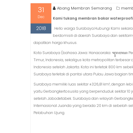
31
Abang Membran Semarang
membr
Dec
Kami tukang membran bakar waterproofing
2018
. Hello warga Surabaya.Hubungi Kami sekar
berdomisili di daerah Surabaya dan sekitarn
dapatkan harga khusus.
Kota Surabaya (bahasa Jawa: Hanacaraka: ꦯꦸꦫꦧꦪ Pegon: سورابايه, Madura: Kottah Sorbhâjâh) adalah ibu kota Pro
Timur, Indonesia, sekaligus kota metropolitan terbesar
Indonesia setelah Jakarta. Kota ini terletak 800 km sebe
Surabaya terletak di pantai utara Pulau Jawa bagian 
Surabaya memiliki luas sekitar ±326,81 km², dengan le
yaitu Gerbangkertosusila yang berpenduduk sekitar 10 j
setelah Jabodetabek. Surabaya dan wilayah Gerbangker
Internasional Juanda yang berada 20 km di sebelah se
Pelabuhan Ujung.