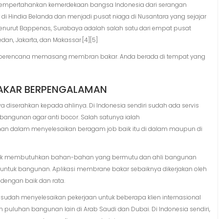
mpertahankan kemerdekaan bangsa Indonesia dari serangan
di Hindia Belanda dan menjadi pusat niaga di Nusantara yang sejajar
nurut Bappenas, Surabaya adalah salah satu dari empat pusat
n, Jakarta, dan Makassar.[4][5]
 berencana memasang membran bakar. Anda berada di tempat yang
AKAR BERPENGALAMAN
 diserahkan kepada ahlinya. Di Indonesia sendiri sudah ada servis
ngunan agar anti bocor. Salah satunya ialah
n dalam menyelesaikan beragam job baik itu di dalam maupun di
ik membutuhkan bahan-bahan yang bermutu dan ahli bangunan
r untuk bangunan. Aplikasi membrane bakar sebaiknya dikerjakan oleh
 dengan baik dan rata.
dah menyelesaikan pekerjaan untuk beberapa klien internasional
 puluhan bangunan lain di Arab Saudi dan Dubai. Di Indonesia sendiri,