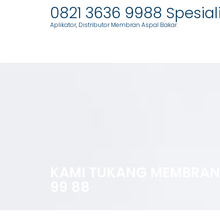
0821 3636 9988 Spesia
Aplikator, Distributor Membran Aspal Bakar.
Skip
to
content
KAMI TUKANG MEMBRAN 
99 88