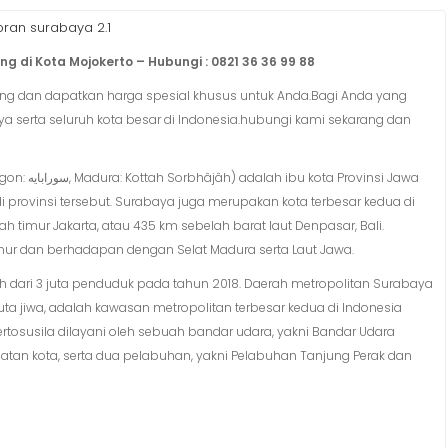
an surabaya 2.1
 di Kota Mojokerto – Hubungi : 0821 36 36 99 88
ang dan dapatkan harga spesial khusus untuk Anda.Bagi Anda yang
ya serta seluruh kota besar di Indonesia.hubungi kami sekarang dan
vinsi Jawa
 di provinsi tersebut. Surabaya juga merupakan kota terbesar kedua di
lah timur Jakarta, atau 435 km sebelah barat laut Denpasar, Bali.
timur dan berhadapan dengan Selat Madura serta Laut Jawa.
bih dari 3 juta penduduk pada tahun 2018. Daerah metropolitan Surabaya
uta jiwa, adalah kawasan metropolitan terbesar kedua di Indonesia
tosusila dilayani oleh sebuah bandar udara, yakni Bandar Udara
latan kota, serta dua pelabuhan, yakni Pelabuhan Tanjung Perak dan