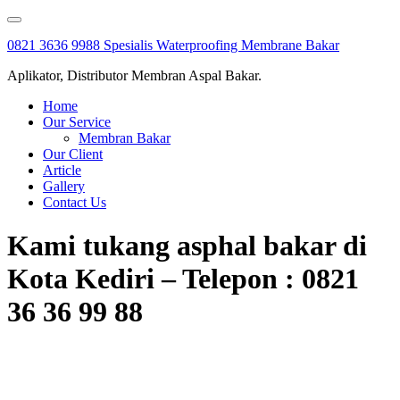
Skip
to
0821 3636 9988 Spesialis Waterproofing Membrane Bakar
content
Aplikator, Distributor Membran Aspal Bakar.
Home
Our Service
Membran Bakar
Our Client
Article
Gallery
Contact Us
Kami tukang asphal bakar di
Kota Kediri – Telepon : 0821
36 36 99 88