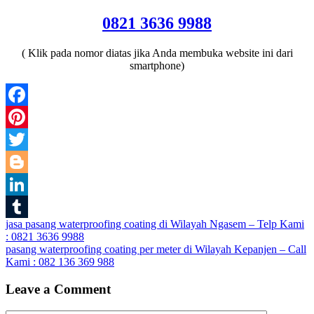
0821 3636 9988
( Klik pada nomor diatas jika Anda membuka website ini dari
smartphone)
Facebook
Pinterest
Twitter
Blogger
LinkedIn
Post
jasa pasang waterproofing coating di Wilayah Ngasem – Telp Kami
Tumblr
: 0821 3636 9988
navigation
pasang waterproofing coating per meter di Wilayah Kepanjen – Call
Kami : 082 136 369 988
Leave a Comment