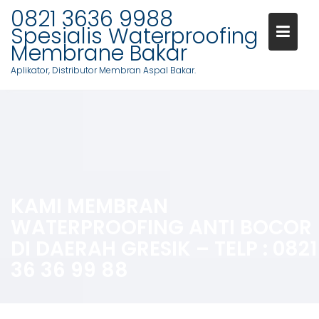
0821 3636 9988
Spesialis Waterproofing
Membrane Bakar
Aplikator, Distributor Membran Aspal Bakar.
Skip
to
content
KAMI MEMBRAN
WATERPROOFING ANTI BOCOR
DI DAERAH GRESIK – TELP : 0821
36 36 99 88