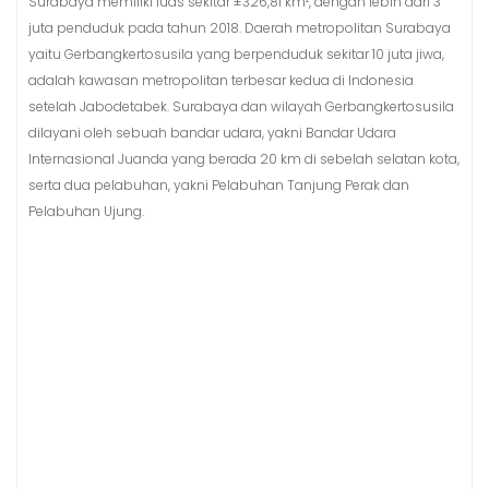
Surabaya memiliki luas sekitar ±326,81 km², dengan lebih dari 3
juta penduduk pada tahun 2018. Daerah metropolitan Surabaya
yaitu Gerbangkertosusila yang berpenduduk sekitar 10 juta jiwa,
adalah kawasan metropolitan terbesar kedua di Indonesia
setelah Jabodetabek. Surabaya dan wilayah Gerbangkertosusila
dilayani oleh sebuah bandar udara, yakni Bandar Udara
Internasional Juanda yang berada 20 km di sebelah selatan kota,
serta dua pelabuhan, yakni Pelabuhan Tanjung Perak dan
Pelabuhan Ujung.