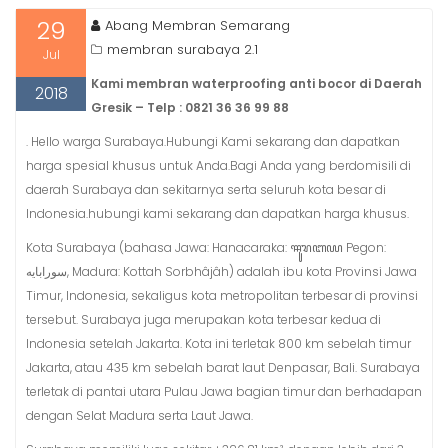
29
Abang Membran Semarang
membran surabaya 2.1
Jul
Kami membran waterproofing anti bocor di Daerah
2018
Gresik – Telp : 0821 36 36 99 88
. Hello warga Surabaya.Hubungi Kami sekarang dan dapatkan
harga spesial khusus untuk Anda.Bagi Anda yang berdomisili di
daerah Surabaya dan sekitarnya serta seluruh kota besar di
Indonesia.hubungi kami sekarang dan dapatkan harga khusus.
Kota Surabaya (bahasa Jawa: Hanacaraka: ꦯꦸꦫꦧꦪ Pegon:
سورابايه, Madura: Kottah Sorbhâjâh) adalah ibu kota Provinsi Jawa
Timur, Indonesia, sekaligus kota metropolitan terbesar di provinsi
tersebut. Surabaya juga merupakan kota terbesar kedua di
Indonesia setelah Jakarta. Kota ini terletak 800 km sebelah timur
Jakarta, atau 435 km sebelah barat laut Denpasar, Bali. Surabaya
terletak di pantai utara Pulau Jawa bagian timur dan berhadapan
dengan Selat Madura serta Laut Jawa.