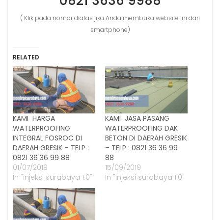
0821 3636 9988
( Klik pada nomor diatas jika Anda membuka website ini dari
smartphone)
RELATED
KAMI HARGA
KAMI JASA PASANG
WATERPROOFING
WATERPROOFING DAK
INTEGRAL FOSROC DI
BETON DI DAERAH GRESIK
DAERAH GRESIK – TELP :
– TELP : 0821 36 36 99
0821 36 36 99 88
88
01/07/2019
15/09/2019
In "injeksi surabaya 1.0"
In "injeksi surabaya 1.0"