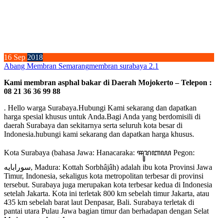
16
Sep
2018
Abang Membran Semarang
membran surabaya 2.1
Kami membran asphal bakar di Daerah Mojokerto – Telepon :
08 21 36 36 99 88
. Hello warga Surabaya.Hubungi Kami sekarang dan dapatkan
harga spesial khusus untuk Anda.Bagi Anda yang berdomisili di
daerah Surabaya dan sekitarnya serta seluruh kota besar di
Indonesia.hubungi kami sekarang dan dapatkan harga khusus.
Kota Surabaya (bahasa Jawa: Hanacaraka: ꦯꦸꦫꦧꦪ Pegon:
سورابايه, Madura: Kottah Sorbhâjâh) adalah ibu kota Provinsi Jawa
Timur, Indonesia, sekaligus kota metropolitan terbesar di provinsi
tersebut. Surabaya juga merupakan kota terbesar kedua di Indonesia
setelah Jakarta. Kota ini terletak 800 km sebelah timur Jakarta, atau
435 km sebelah barat laut Denpasar, Bali. Surabaya terletak di
pantai utara Pulau Jawa bagian timur dan berhadapan dengan Selat