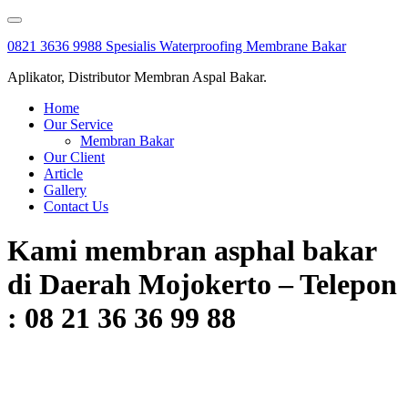
Skip
to
0821 3636 9988 Spesialis Waterproofing Membrane Bakar
content
Aplikator, Distributor Membran Aspal Bakar.
Home
Our Service
Membran Bakar
Our Client
Article
Gallery
Contact Us
Kami membran asphal bakar
di Daerah Mojokerto – Telepon
: 08 21 36 36 99 88