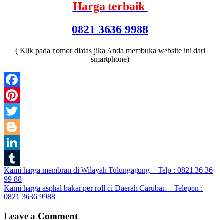
Harga terbaik
0821 3636 9988
( Klik pada nomor diatas jika Anda membuka website ini dari
smartphone)
Facebook
Pinterest
Twitter
Blogger
LinkedIn
Post
Kami harga membran di Wilayah Tulungagung – Telp : 0821 36 36
Tumblr
99 88
navigation
Kami harga asphal bakar per roll di Daerah Caruban – Telepon :
0821 3636 9988
Leave a Comment