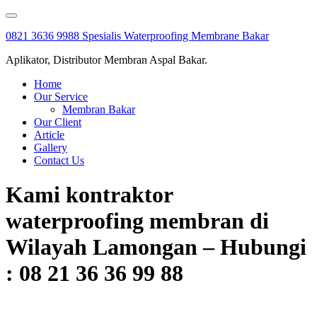
Skip
to
0821 3636 9988 Spesialis Waterproofing Membrane Bakar
content
Aplikator, Distributor Membran Aspal Bakar.
Home
Our Service
Membran Bakar
Our Client
Article
Gallery
Contact Us
Kami kontraktor
waterproofing membran di
Wilayah Lamongan – Hubungi
: 08 21 36 36 99 88