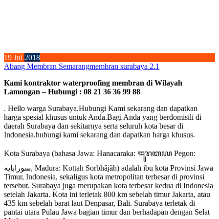
19
Jul
2018
Abang Membran Semarang
membran surabaya 2.1
Kami kontraktor waterproofing membran di Wilayah
Lamongan – Hubungi : 08 21 36 36 99 88
. Hello warga Surabaya.Hubungi Kami sekarang dan dapatkan
harga spesial khusus untuk Anda.Bagi Anda yang berdomisili di
daerah Surabaya dan sekitarnya serta seluruh kota besar di
Indonesia.hubungi kami sekarang dan dapatkan harga khusus.
Kota Surabaya (bahasa Jawa: Hanacaraka: ꦯꦸꦫꦧꦪ Pegon:
سورابايه, Madura: Kottah Sorbhâjâh) adalah ibu kota Provinsi Jawa
Timur, Indonesia, sekaligus kota metropolitan terbesar di provinsi
tersebut. Surabaya juga merupakan kota terbesar kedua di Indonesia
setelah Jakarta. Kota ini terletak 800 km sebelah timur Jakarta, atau
435 km sebelah barat laut Denpasar, Bali. Surabaya terletak di
pantai utara Pulau Jawa bagian timur dan berhadapan dengan Selat