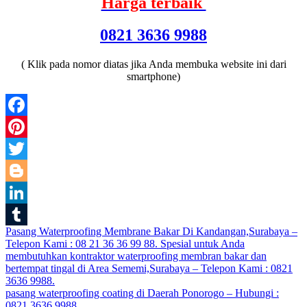
Harga terbaik
0821 3636 9988
( Klik pada nomor diatas jika Anda membuka website ini dari
smartphone)
Facebook
Pinterest
Twitter
Blogger
LinkedIn
Post
Pasang Waterproofing Membrane Bakar Di Kandangan,Surabaya –
Tumblr
Telepon Kami : 08 21 36 36 99 88. Spesial untuk Anda
navigation
membutuhkan kontraktor waterproofing membran bakar dan
bertempat tingal di Area Sememi,Surabaya – Telepon Kami : 0821
3636 9988.
pasang waterproofing coating di Daerah Ponorogo – Hubungi :
0821 3636 9988