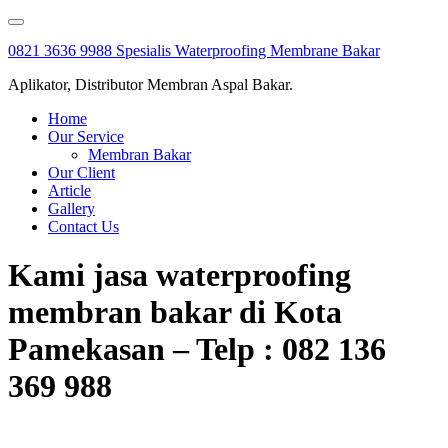
Skip
to
0821 3636 9988 Spesialis Waterproofing Membrane Bakar
content
Aplikator, Distributor Membran Aspal Bakar.
Home
Our Service
Membran Bakar
Our Client
Article
Gallery
Contact Us
Kami jasa waterproofing
membran bakar di Kota
Pamekasan – Telp : 082 136
369 988