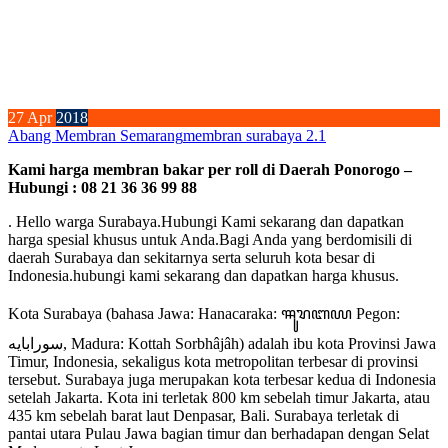
27
Apr
2018
Abang Membran Semarang
membran surabaya 2.1
Kami harga membran bakar per roll di Daerah Ponorogo –
Hubungi : 08 21 36 36 99 88
. Hello warga Surabaya.Hubungi Kami sekarang dan dapatkan
harga spesial khusus untuk Anda.Bagi Anda yang berdomisili di
daerah Surabaya dan sekitarnya serta seluruh kota besar di
Indonesia.hubungi kami sekarang dan dapatkan harga khusus.
Kota Surabaya (bahasa Jawa: Hanacaraka: ꦯꦸꦫꦧꦪ Pegon:
سورابايه, Madura: Kottah Sorbhâjâh) adalah ibu kota Provinsi Jawa
Timur, Indonesia, sekaligus kota metropolitan terbesar di provinsi
tersebut. Surabaya juga merupakan kota terbesar kedua di Indonesia
setelah Jakarta. Kota ini terletak 800 km sebelah timur Jakarta, atau
435 km sebelah barat laut Denpasar, Bali. Surabaya terletak di
pantai utara Pulau Jawa bagian timur dan berhadapan dengan Selat