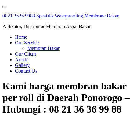
Skip
to
0821 3636 9988 Spesialis Waterproofing Membrane Bakar
content
Aplikator, Distributor Membran Aspal Bakar.
Home
Our Service
Membran Bakar
Our Client
Article
Gallery
Contact Us
Kami harga membran bakar
per roll di Daerah Ponorogo –
Hubungi : 08 21 36 36 99 88