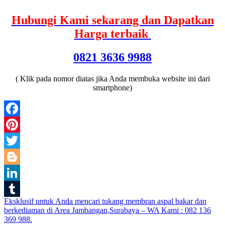
Hubungi Kami sekarang dan Dapatkan
Harga terbaik
0821 3636 9988
( Klik pada nomor diatas jika Anda membuka website ini dari
smartphone)
Facebook
Pinterest
Twitter
Blogger
LinkedIn
Post
Eksklusif untuk Anda mencari tukang membran aspal bakar dan
Tumblr
berkediaman di Area Jambangan,Surabaya – WA Kami : 082 136
navigation
369 988.