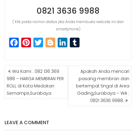
0821 3636 9988
( Klik pada nomor diatas jika Anda membuka website ini dari
smartphone)
F
Pi
T
Bl
Li
T
a
n
w
o
n
u
c
t
itt
g
k
m
POST
e
e
e
g
e
bl
Wa Kami : 082 136 369
Apakah Anda mencari
NAVIGATION
b
r
r
e
dI
r
988 – HARGA MEMBRAN PER
pasang membran dan
ROLL di Kota Medokan
bertempat tingal di Area
o
e
r
n
Semampir,Surabaya
Gading,Surabaya – WA :
o
st
0821 3636 9988.
k
LEAVE A COMMENT