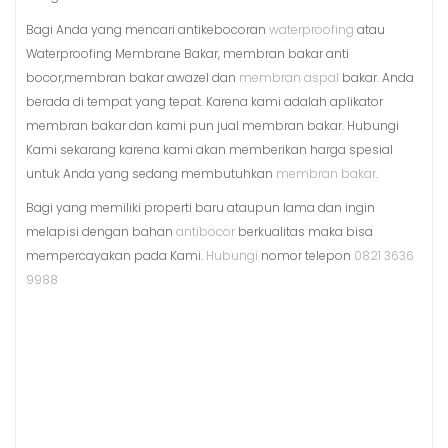
Bagi Anda yang mencari antikebocoran
waterproofing
atau
Waterproofing Membrane Bakar, membran bakar anti
bocor,membran bakar awazel dan
membran aspal
bakar. Anda
berada di tempat yang tepat. Karena kami adalah aplikator
membran bakar dan kami pun jual membran bakar. Hubungi
Kami sekarang karena kami akan memberikan harga spesial
untuk Anda yang sedang membutuhkan
membran bakar
.
Bagi yang memiliki properti baru ataupun lama dan ingin
melapisi dengan bahan
antibocor
berkualitas maka bisa
mempercayakan pada Kami.
Hubungi
nomor telepon
0821 3636
9988