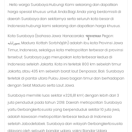
. Hello warga Surabaya.Hubungi Kami sekarang dan dapatkan
harga spesial khusus untuk Anda.Bagi Anda yang berdomisili di
daerah Surabaya dan sekitarnya serta seluruh kota besar di
Indonesia.hubungi kami sekarang dan dapatkan harga khusus.
Kota Surabaya (bahasa Jawa: Hanacaraka: ꦯꦸꦫꦧꦪ Pegon:
سورابايه, Madura: Kottah Sorbhâjâh) adalah ibu kota Provinsi Jawa
Timur, Indonesia, sekaligus kota metropolitan terbesar di provinsi
tersebut. Surabaya juga merupakan kota terbesar kedua di
Indonesia setelah Jakarta. Kota ini terletak 800 km sebelah timur
Jakarta, atau 435 km sebelah barat laut Denpasar, Bali. Surabaya
terletak di pantai utara Pulau Jawa bagian timur dan berhadapan
dengan Selat Madura serta Laut Jawa.
Surabaya memiliki luas sekitar ±326,81 km², dengan lebih dari 3
juta penduduk pada tahun 2018. Daerah metropolitan Surabaya
yaitu Gerbangkertosusila yang berpenduduk sekitar 10 juta jiwa,
adalah kawasan metropolitan terbesar kedua di Indonesia
setelah Jabodetabek. Surabaya dan wilayah Gerbangkertosusila
dilayani oleh sebuah bandar udara, yakni Bandar Udara