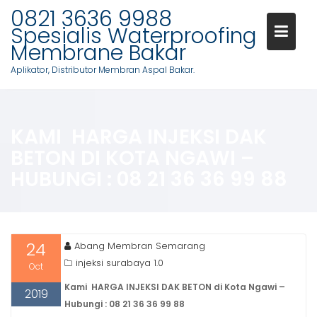
Skip
0821 3636 9988
to
Spesialis Waterproofing
content
Membrane Bakar
Aplikator, Distributor Membran Aspal Bakar.
KAMI HARGA INJEKSI DAK
BETON DI KOTA NGAWI –
HUBUNGI : 08 21 36 36 99 88
24
Abang Membran Semarang
injeksi surabaya 1.0
Oct
Kami HARGA INJEKSI DAK BETON di Kota Ngawi –
2019
Hubungi : 08 21 36 36 99 88