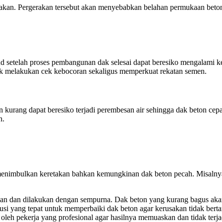
erakan. Pergerakan tersebut akan menyebabkan belahan permukaan bet
setelah proses pembangunan dak selesai dapat beresiko mengalami ker
k melakukan cek kebocoran sekaligus memperkuat rekatan semen.
on kurang dapat beresiko terjadi perembesan air sehingga dak beton cep
n.
enimbulkan keretakan bahkan kemungkinan dak beton pecah. Misalnya 
an dan dilakukan dengan sempurna. Dak beton yang kurang bagus akan
olusi yang tepat untuk memperbaiki dak beton agar kerusakan tidak bert
oleh pekerja yang profesional agar hasilnya memuaskan dan tidak terja