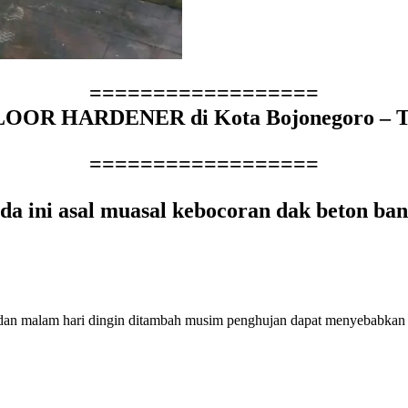
==================
R HARDENER di Kota Bojonegoro – Tele
==================
a ini asal muasal kebocoran dak beton ba
k dan malam hari dingin ditambah musim penghujan dapat menyebabkan 