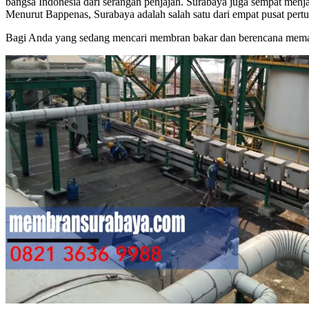
bangsa Indonesia dari serangan penjajah. Surabaya juga sempat menj
Menurut Bappenas, Surabaya adalah salah satu dari empat pusat pert
Bagi Anda yang sedang mencari membran bakar dan berencana memasa