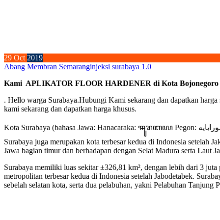
29
Oct
2019
Abang Membran Semarang
injeksi surabaya 1.0
Kami APLIKATOR FLOOR HARDENER di Kota Bojonegoro – T
. Hello warga Surabaya.Hubungi Kami sekarang dan dapatkan harga sp
kami sekarang dan dapatkan harga khusus.
Kota Surabaya (bahasa Jawa: Hanacaraka: ꦯꦸꦫꦧꦪ Pegon: سورابايه, Madura: Kottah Sorbhâjâh) adalah ibu kota Provinsi Jawa Timur, Indonesia, sekaligus kota metropolitan terbesar di provinsi tersebut.
Surabaya juga merupakan kota terbesar kedua di Indonesia setelah Jaka
Jawa bagian timur dan berhadapan dengan Selat Madura serta Laut J
Surabaya memiliki luas sekitar ±326,81 km², dengan lebih dari 3 jut
metropolitan terbesar kedua di Indonesia setelah Jabodetabek. Surab
sebelah selatan kota, serta dua pelabuhan, yakni Pelabuhan Tanjung