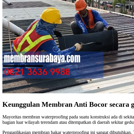
Keunggulan Membran Anti Bocor secara g
Mayoritas membran waterproofing pada suatu konstruksi ada di sekita
bagian luar wilayah terendam atau ditempatkan di daerah sekitar gedu
Pengaplikasian membran bakar waterproofing ini sangat dibutuhkan. Te