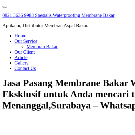
Skip
to
0821 3636 9988 Spesialis Waterproofing Membrane Bakar
content
Aplikator, Distributor Membran Aspal Bakar.
Home
Our Service
Membran Bakar
Our Client
Article
Gallery
Contact Us
Jasa Pasang Membrane Bakar W
Eksklusif untuk Anda mencari 
Menanggal,Surabaya – Whatsapp