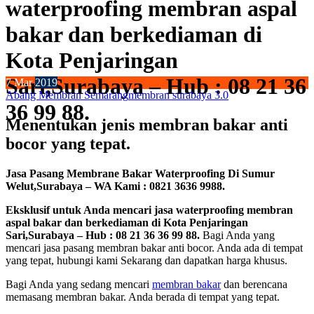
waterproofing membran aspal
bakar dan berkediaman di
Kota Penjaringan
Sari,Surabaya – Hub : 08 21 36
7
Mar
2019
Abang Membran Semarang
membran surabaya 3.0
36 99 88.
Menentukan jenis membran bakar anti
bocor yang tepat.
Jasa Pasang Membrane Bakar Waterproofing Di Sumur
Welut,Surabaya – WA Kami : 0821 3636 9988.
Eksklusif untuk Anda mencari jasa waterproofing membran
aspal bakar dan berkediaman di Kota Penjaringan
Sari,Surabaya – Hub : 08 21 36 36 99 88.
Bagi Anda yang
mencari jasa pasang membran bakar anti bocor. Anda ada di tempat
yang tepat, hubungi kami Sekarang dan dapatkan harga khusus.
Bagi Anda yang sedang mencari
membran bakar
dan berencana
memasang membran bakar. Anda berada di tempat yang tepat.