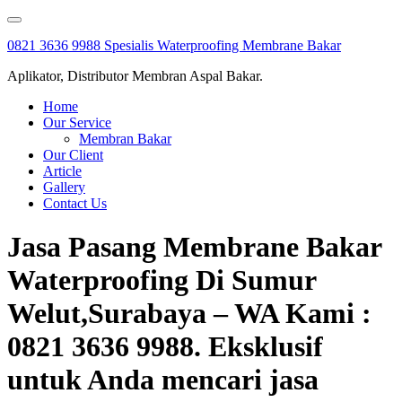
Skip
to
0821 3636 9988 Spesialis Waterproofing Membrane Bakar
content
Aplikator, Distributor Membran Aspal Bakar.
Home
Our Service
Membran Bakar
Our Client
Article
Gallery
Contact Us
Jasa Pasang Membrane Bakar
Waterproofing Di Sumur
Welut,Surabaya – WA Kami :
0821 3636 9988. Eksklusif
untuk Anda mencari jasa