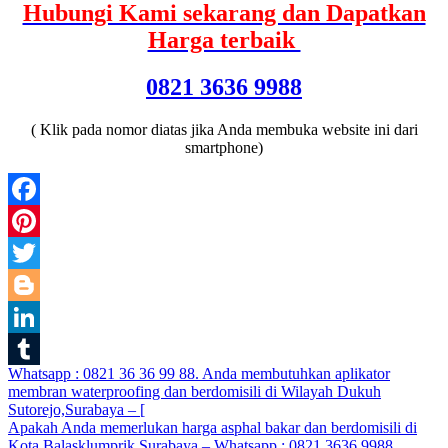
Hubungi Kami sekarang dan Dapatkan
Harga terbaik
0821 3636 9988
( Klik pada nomor diatas jika Anda membuka website ini dari
smartphone)
Facebook
Pinterest
Twitter
Blogger
LinkedIn
Post
Whatsapp : 0821 36 36 99 88. Anda membutuhkan aplikator
Tumblr
membran waterproofing dan berdomisili di Wilayah Dukuh
navigation
Sutorejo,Surabaya – [
Apakah Anda memerlukan harga asphal bakar dan berdomisili di
Kota Balasklumprik,Surabaya – Whatsapp : 0821 3636 9988.