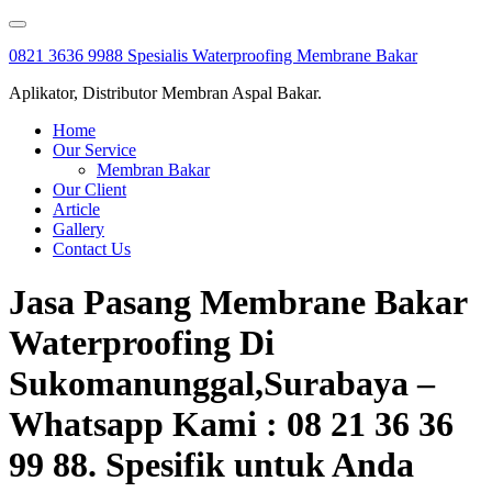
Skip
to
0821 3636 9988 Spesialis Waterproofing Membrane Bakar
content
Aplikator, Distributor Membran Aspal Bakar.
Home
Our Service
Membran Bakar
Our Client
Article
Gallery
Contact Us
Jasa Pasang Membrane Bakar
Waterproofing Di
Sukomanunggal,Surabaya –
Whatsapp Kami : 08 21 36 36
99 88. Spesifik untuk Anda