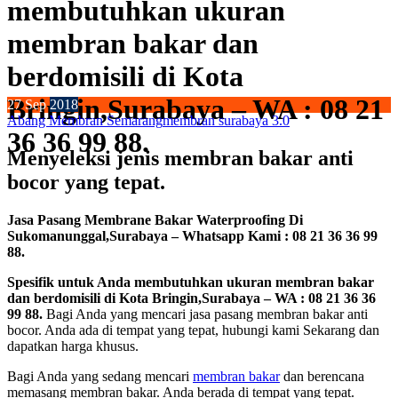
membutuhkan ukuran
membran bakar dan
berdomisili di Kota
Bringin,Surabaya – WA : 08 21
27
Sep
2018
Abang Membran Semarang
membran surabaya 3.0
36 36 99 88.
Menyeleksi jenis membran bakar anti
bocor yang tepat.
Jasa Pasang Membrane Bakar Waterproofing Di
Sukomanunggal,Surabaya – Whatsapp Kami : 08 21 36 36 99
88.
Spesifik untuk Anda membutuhkan ukuran membran bakar
dan berdomisili di Kota Bringin,Surabaya – WA : 08 21 36 36
99 88.
Bagi Anda yang mencari jasa pasang membran bakar anti
bocor. Anda ada di tempat yang tepat, hubungi kami Sekarang dan
dapatkan harga khusus.
Bagi Anda yang sedang mencari
membran bakar
dan berencana
memasang membran bakar. Anda berada di tempat yang tepat.