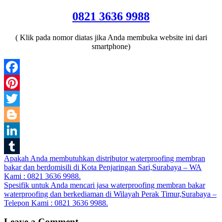
0821 3636 9988
( Klik pada nomor diatas jika Anda membuka website ini dari
smartphone)
Facebook
Pinterest
Twitter
Blogger
LinkedIn
Post
Apakah Anda membutuhkan distributor waterproofing membran
Tumblr
bakar dan berdomisili di Kota Penjaringan Sari,Surabaya – WA
navigation
Kami : 0821 3636 9988.
Spesifik untuk Anda mencari jasa waterproofing membran bakar
waterproofing dan berkediaman di Wilayah Perak Timur,Surabaya –
Telepon Kami : 0821 3636 9988.
Leave a Comment