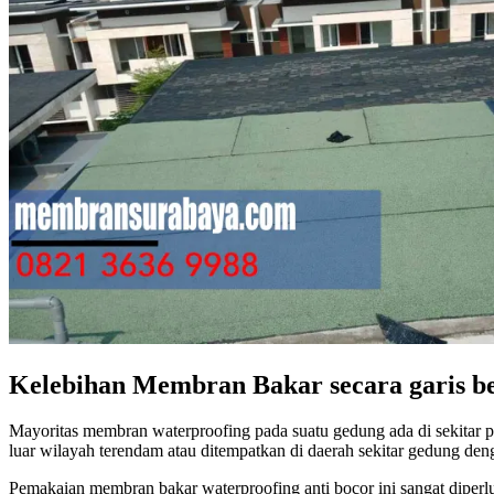
Kelebihan Membran Bakar secara garis b
Mayoritas membran waterproofing pada suatu gedung ada di sekitar p
luar wilayah terendam atau ditempatkan di daerah sekitar gedung deng
Pemakaian membran bakar waterproofing anti bocor ini sangat diperlu