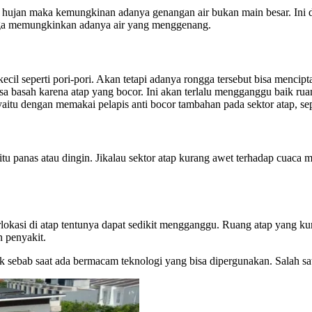
 hujan maka kemungkinan adanya genangan air bukan main besar. Ini dap
ngga memungkinkan adanya air yang menggenang.
ecil seperti pori-pori. Akan tetapi adanya rongga tersebut bisa menci
isa basah karena atap yang bocor. Ini akan terlalu mengganggu baik r
 yaitu dengan memakai pelapis anti bocor tambahan pada sektor atap, s
 itu panas atau dingin. Jikalau sektor atap kurang awet terhadap cuac
kasi di atap tentunya dapat sedikit mengganggu. Ruang atap yang kur
n penyakit.
k sebab saat ada bermacam teknologi yang bisa dipergunakan. Salah sat