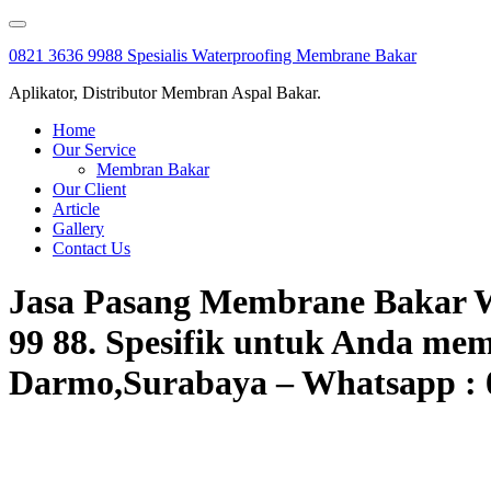
Skip
to
0821 3636 9988 Spesialis Waterproofing Membrane Bakar
content
Aplikator, Distributor Membran Aspal Bakar.
Home
Our Service
Membran Bakar
Our Client
Article
Gallery
Contact Us
Jasa Pasang Membrane Bakar W
99 88. Spesifik untuk Anda m
Darmo,Surabaya – Whatsapp : 0