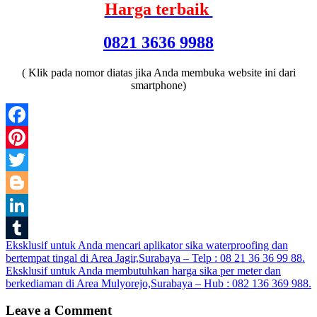
Harga terbaik
0821 3636 9988
( Klik pada nomor diatas jika Anda membuka website ini dari
smartphone)
Facebook
Pinterest
Twitter
Blogger
LinkedIn
Post
Eksklusif untuk Anda mencari aplikator sika waterproofing dan
Tumblr
bertempat tingal di Area Jagir,Surabaya – Telp : 08 21 36 36 99 88.
navigation
Eksklusif untuk Anda membutuhkan harga sika per meter dan
berkediaman di Area Mulyorejo,Surabaya – Hub : 082 136 369 988.
Leave a Comment