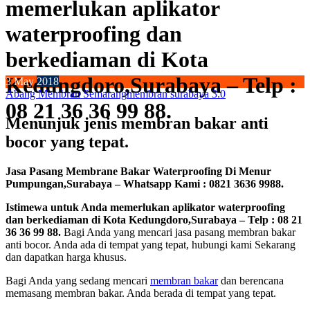
memerlukan aplikator
waterproofing dan
berkediaman di Kota
Kedungdoro,Surabaya – Telp :
3
May
2018
Abang Membran Semarang
membran surabaya 3.0
08 21 36 36 99 88.
Menunjuk jenis membran bakar anti
bocor yang tepat.
Jasa Pasang Membrane Bakar Waterproofing Di Menur
Pumpungan,Surabaya – Whatsapp Kami : 0821 3636 9988.
Istimewa untuk Anda memerlukan aplikator waterproofing
dan berkediaman di Kota Kedungdoro,Surabaya – Telp : 08 21
36 36 99 88.
Bagi Anda yang mencari jasa pasang membran bakar
anti bocor. Anda ada di tempat yang tepat, hubungi kami Sekarang
dan dapatkan harga khusus.
Bagi Anda yang sedang mencari
membran bakar
dan berencana
memasang membran bakar. Anda berada di tempat yang tepat.