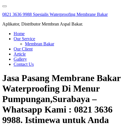
Skip
to
0821 3636 9988 Spesialis Waterproofing Membrane Bakar
content
Aplikator, Distributor Membran Aspal Bakar.
Home
Our Service
Membran Bakar
Our Client
Article
Gallery
Contact Us
Jasa Pasang Membrane Bakar
Waterproofing Di Menur
Pumpungan,Surabaya –
Whatsapp Kami : 0821 3636
9988. Istimewa untuk Anda