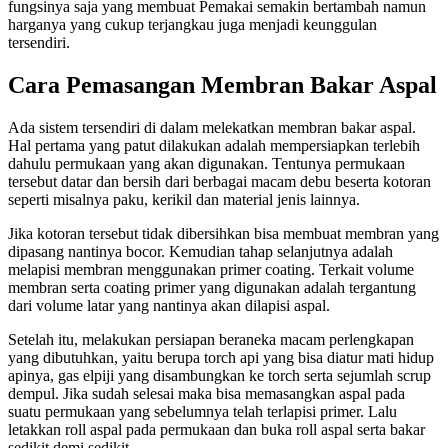
fungsinya saja yang membuat Pemakai semakin bertambah namun
harganya yang cukup terjangkau juga menjadi keunggulan
tersendiri.
Cara Pemasangan Membran Bakar Aspal
Ada sistem tersendiri di dalam melekatkan membran bakar aspal.
Hal pertama yang patut dilakukan adalah mempersiapkan terlebih
dahulu permukaan yang akan digunakan. Tentunya permukaan
tersebut datar dan bersih dari berbagai macam debu beserta kotoran
seperti misalnya paku, kerikil dan material jenis lainnya.
Jika kotoran tersebut tidak dibersihkan bisa membuat membran yang
dipasang nantinya bocor. Kemudian tahap selanjutnya adalah
melapisi membran menggunakan primer coating. Terkait volume
membran serta coating primer yang digunakan adalah tergantung
dari volume latar yang nantinya akan dilapisi aspal.
Setelah itu, melakukan persiapan beraneka macam perlengkapan
yang dibutuhkan, yaitu berupa torch api yang bisa diatur mati hidup
apinya, gas elpiji yang disambungkan ke torch serta sejumlah scrup
dempul. Jika sudah selesai maka bisa memasangkan aspal pada
suatu permukaan yang sebelumnya telah terlapisi primer. Lalu
letakkan roll aspal pada permukaan dan buka roll aspal serta bakar
sedikit demi sedikit.