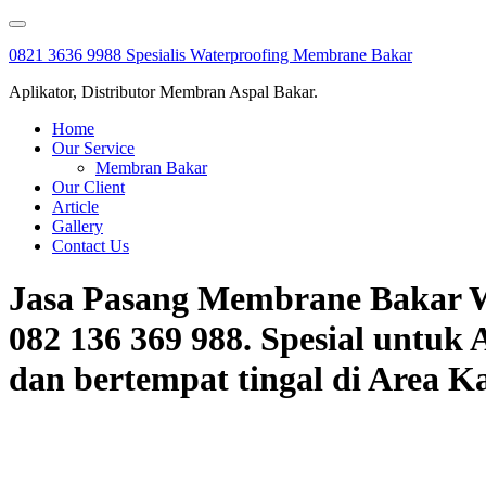
Skip
to
0821 3636 9988 Spesialis Waterproofing Membrane Bakar
content
Aplikator, Distributor Membran Aspal Bakar.
Home
Our Service
Membran Bakar
Our Client
Article
Gallery
Contact Us
Jasa Pasang Membrane Bakar W
082 136 369 988. Spesial untu
dan bertempat tingal di Area K