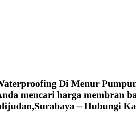
aterproofing Di Menur Pumpun
k Anda mencari harga membran ba
alijudan,Surabaya – Hubungi Ka