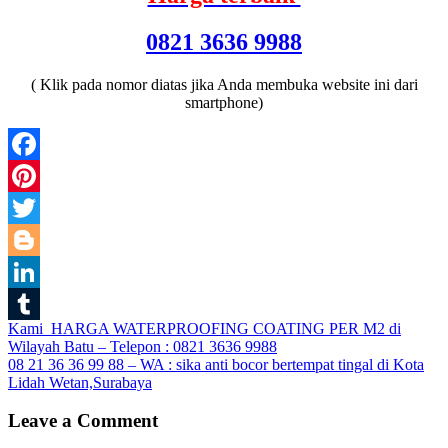
0821 3636 9988
( Klik pada nomor diatas jika Anda membuka website ini dari
smartphone)
Facebook
Pinterest
Twitter
Blogger
LinkedIn
Post
Kami HARGA WATERPROOFING COATING PER M2 di
Tumblr
Wilayah Batu – Telepon : 0821 3636 9988
navigation
08 21 36 36 99 88 – WA : sika anti bocor bertempat tingal di Kota
Lidah Wetan,Surabaya
Leave a Comment