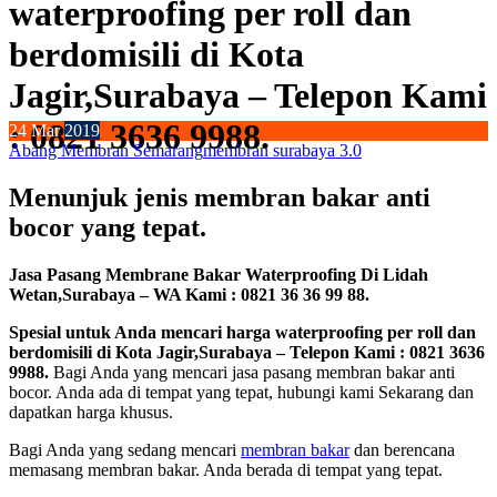
waterproofing per roll dan
berdomisili di Kota
Jagir,Surabaya – Telepon Kami
: 0821 3636 9988.
24
Mar
2019
Abang Membran Semarang
membran surabaya 3.0
Menunjuk jenis membran bakar anti
bocor yang tepat.
Jasa Pasang Membrane Bakar Waterproofing Di Lidah
Wetan,Surabaya – WA Kami : 0821 36 36 99 88.
Spesial untuk Anda mencari harga waterproofing per roll dan
berdomisili di Kota Jagir,Surabaya – Telepon Kami : 0821 3636
9988.
Bagi Anda yang mencari jasa pasang membran bakar anti
bocor. Anda ada di tempat yang tepat, hubungi kami Sekarang dan
dapatkan harga khusus.
Bagi Anda yang sedang mencari
membran bakar
dan berencana
memasang membran bakar. Anda berada di tempat yang tepat.