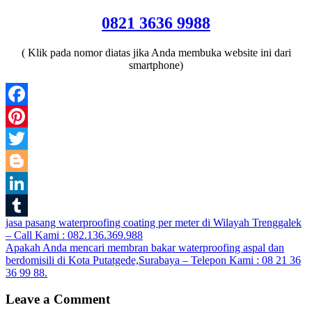
0821 3636 9988
( Klik pada nomor diatas jika Anda membuka website ini dari
smartphone)
Facebook
Pinterest
Twitter
Blogger
LinkedIn
Post
jasa pasang waterproofing coating per meter di Wilayah Trenggalek
Tumblr
– Call Kami : 082.136.369.988
navigation
Apakah Anda mencari membran bakar waterproofing aspal dan
berdomisili di Kota Putatgede,Surabaya – Telepon Kami : 08 21 36
36 99 88.
Leave a Comment