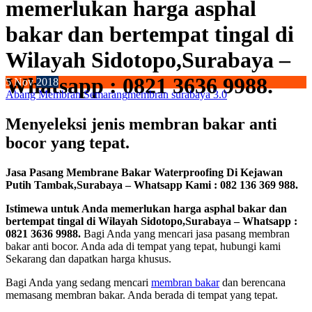
memerlukan harga asphal
bakar dan bertempat tingal di
Wilayah Sidotopo,Surabaya –
Whatsapp : 0821 3636 9988.
5
Nov
2018
Abang Membran Semarang
membran surabaya 3.0
Menyeleksi jenis membran bakar anti
bocor yang tepat.
Jasa Pasang Membrane Bakar Waterproofing Di Kejawan
Putih Tambak,Surabaya – Whatsapp Kami : 082 136 369 988.
Istimewa untuk Anda memerlukan harga asphal bakar dan
bertempat tingal di Wilayah Sidotopo,Surabaya – Whatsapp :
0821 3636 9988.
Bagi Anda yang mencari jasa pasang membran
bakar anti bocor. Anda ada di tempat yang tepat, hubungi kami
Sekarang dan dapatkan harga khusus.
Bagi Anda yang sedang mencari
membran bakar
dan berencana
memasang membran bakar. Anda berada di tempat yang tepat.