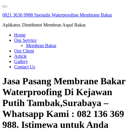
Skip
to
0821 3636 9988 Spesialis Waterproofing Membrane Bakar
content
Aplikator, Distributor Membran Aspal Bakar.
Home
Our Service
Membran Bakar
Our Client
Article
Gallery
Contact Us
Jasa Pasang Membrane Bakar
Waterproofing Di Kejawan
Putih Tambak,Surabaya –
Whatsapp Kami : 082 136 369
988. Istimewa untuk Anda