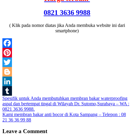
0821 3636 9988
( Klik pada nomor diatas jika Anda membuka website ini dari
smartphone)
Facebook
Pinterest
Twitter
Blogger
LinkedIn
Post
Spesifik untuk Anda membutuhkan membran bakar waterproofing
Tumblr
aspal dan bertempat tingal di Wilayah Dr. Sutomo,Surabaya – WA :
navigation
0821 3636 9988.
Kami membran bakar anti bocor di Kota Sampang – Telepon : 08
21 36 36 99 88
Leave a Comment