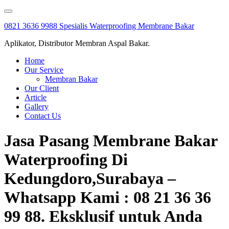
Skip
to
0821 3636 9988 Spesialis Waterproofing Membrane Bakar
content
Aplikator, Distributor Membran Aspal Bakar.
Home
Our Service
Membran Bakar
Our Client
Article
Gallery
Contact Us
Jasa Pasang Membrane Bakar
Waterproofing Di
Kedungdoro,Surabaya –
Whatsapp Kami : 08 21 36 36
99 88. Eksklusif untuk Anda