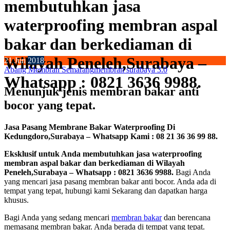
membutuhkan jasa
waterproofing membran aspal
bakar dan berkediaman di
Wilayah Peneleh,Surabaya –
21
Jun
2018
Abang Membran Semarang
membran surabaya 3.0
Whatsapp : 0821 3636 9988.
Menunjuk jenis membran bakar anti
bocor yang tepat.
Jasa Pasang Membrane Bakar Waterproofing Di
Kedungdoro,Surabaya – Whatsapp Kami : 08 21 36 36 99 88.
Eksklusif untuk Anda membutuhkan jasa waterproofing
membran aspal bakar dan berkediaman di Wilayah
Peneleh,Surabaya – Whatsapp : 0821 3636 9988.
Bagi Anda
yang mencari jasa pasang membran bakar anti bocor. Anda ada di
tempat yang tepat, hubungi kami Sekarang dan dapatkan harga
khusus.
Bagi Anda yang sedang mencari
membran bakar
dan berencana
memasang membran bakar. Anda berada di tempat yang tepat.