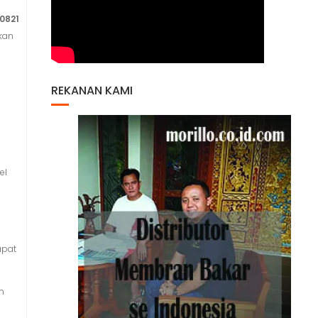
0821
kan
REKANAN KAMI
el
n
apat
n