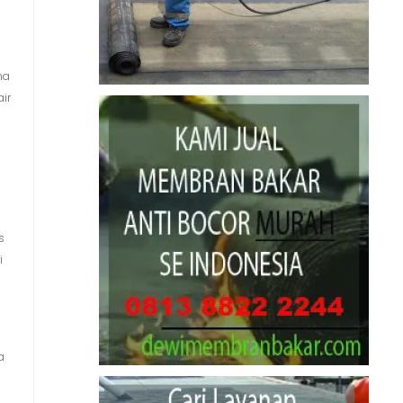
na
ir
s
i
a