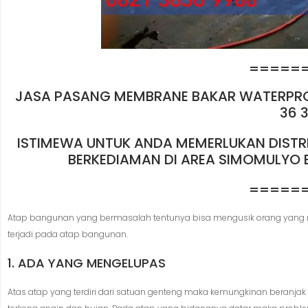
=====
JASA PASANG MEMBRANE BAKAR WATERPROO
36 3
ISTIMEWA UNTUK ANDA MEMERLUKAN DIST
BERKEDIAMAN DI AREA SIMOMULYO B
=====
Atap bangunan yang bermasalah tentunya bisa mengusik orang yang m
terjadi pada atap bangunan.
1. ADA YANG MENGELUPAS
Atas atap yang terdiri dari satuan genteng maka kemungkinan beranjak dan