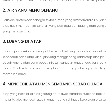
terkena angin dan hujan. Pada atap yang bidangnya datar maka problem 
2. AIR YANG MENGGENANG
Berlokasi di atas dan sebagai sektor rumah yang direk terkena air hujan
atap tidak mempunyai kanal air yang baik atau pun bidang atap yang 
yang menggenang.
3. LUBANG DI ATAP
Lubang pada sektor atap dapat berbentuk lubang besar atau pun lubang 
kebocoran pada atap. Air hujan yang menggenang pada atap bisa jatu
basah karena atap yang bocor. Ini akan sangat mengganggu baik ruan
kantor. Salah satu cara untuk menghindari lubang pada atap yaitu de
membran bakar.
4. MENGECIL ATAU MENGEMBANG SEBAB CUACA
Atap yang berlokai di atas gedung patut awet terhadap suasana baik it
maka itu bisa mengecil atau mengembang sehingga kerusakan bisa terj