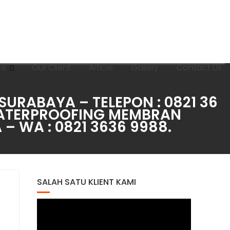
ce
Our Client
Article
Gallery
Contact Us
RABAYA – TELEPON : 0821 36
WATERPROOFING MEMBRAN
 WA : 0821 3636 9988.
SALAH SATU KLIENT KAMI