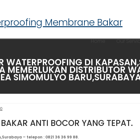
erproofing Membrane Bakar
Home
Our Servi
WATERPROOFING DI KAPASAN,SU
NDA MEMERLUKAN DISTRIBUTOR 
EA SIMOMULYO BARU,SURABAYA –
.0
 BAKAR ANTI BOCOR YANG TEPAT.
urabaya – telepon : 0821 36 36 99 88.