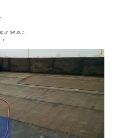
k.
pun tertutup.
in.