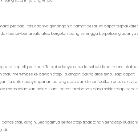
yang satu ini jarang terjadi.
 maka probabilitas adanya genangan air amat besar. Ini dapat terjadi kare
tidak benar-benar rata atau bergelombang sehingga berpeluang adanya a
kecil seperti pori-pori. Tetapi adanya ceruk tersebut dapat menciptakan
h atau merembes ke bawah atap. Ruangan paling atas tentu saja dapat
gan itu untuk penyimpanan barang atau pun dimanfaatkan untuk aktivita
ngan memanfaatkan pelapis anti bocor tambahan pada sektor atap, sepert
u panas atau dingin. Seandainya sektor atap tidak tahan terhadap suasan
adi.