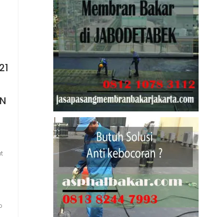
21
AN
t
p