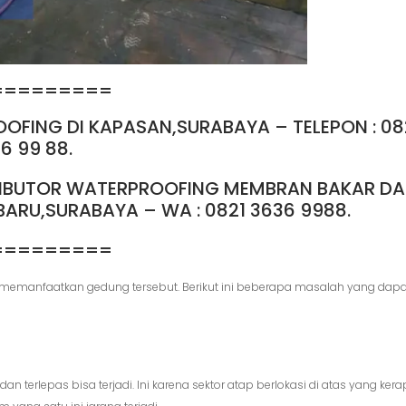
=========
FING DI KAPASAN,SURABAYA – TELEPON : 08
6 99 88.
RIBUTOR WATERPROOFING MEMBRAN BAKAR D
ARU,SURABAYA – WA : 0821 3636 9988.
=========
emanfaatkan gedung tersebut. Berikut ini beberapa masalah yang dapa
 terlepas bisa terjadi. Ini karena sektor atap berlokasi di atas yang kera