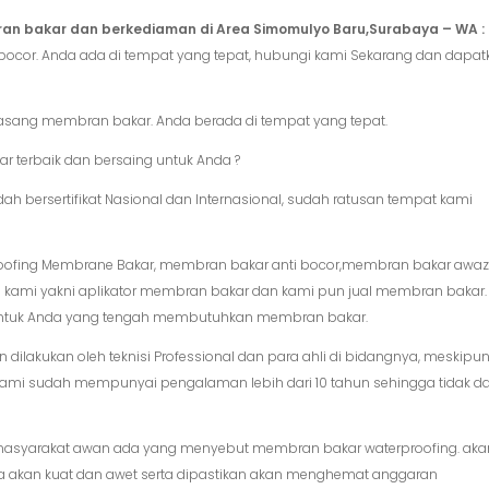
an bakar dan berkediaman di Area Simomulyo Baru,Surabaya – WA : 
ocor. Anda ada di tempat yang tepat, hubungi kami Sekarang dan dapat
ang membran bakar. Anda berada di tempat yang tepat.
terbaik dan bersaing untuk Anda ?
h bersertifikat Nasional dan Internasional, sudah ratusan tempat kami
ofing Membrane Bakar, membran bakar anti bocor,membran bakar awaz
n kami yakni aplikator membran bakar dan kami pun jual membran bakar.
 untuk Anda yang tengah membutuhkan membran bakar.
akukan oleh teknisi Professional dan para ahli di bidangnya, meskipu
ami sudah mempunyai pengalaman lebih dari 10 tahun sehingga tidak d
asyarakat awan ada yang menyebut membran bakar waterproofing. aka
akan kuat dan awet serta dipastikan akan menghemat anggaran