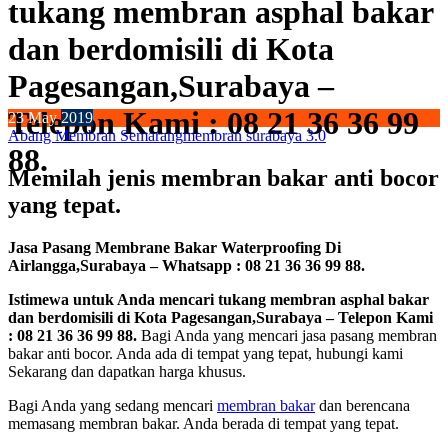
tukang membran asphal bakar
dan berdomisili di Kota
Pagesangan,Surabaya –
Telepon Kami : 08 21 36 36 99
23
May
2019
Abang Membran Semarang
membran surabaya 3.0
88.
Memilah jenis membran bakar anti bocor
yang tepat.
Jasa Pasang Membrane Bakar Waterproofing Di
Airlangga,Surabaya – Whatsapp : 08 21 36 36 99 88.
Istimewa untuk Anda mencari tukang membran asphal bakar
dan berdomisili di Kota Pagesangan,Surabaya – Telepon Kami
: 08 21 36 36 99 88.
Bagi Anda yang mencari jasa pasang membran
bakar anti bocor. Anda ada di tempat yang tepat, hubungi kami
Sekarang dan dapatkan harga khusus.
Bagi Anda yang sedang mencari
membran bakar
dan berencana
memasang membran bakar. Anda berada di tempat yang tepat.