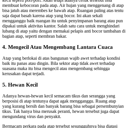
kecil seperti pori-pori. Akan tetapi adanya ceruk tersebut bisa
membuat kebocoran pada atap. Air hujan yang menggenang di atap
bisa jatuh atau merembes ke bawah atap. Ruangan paling atas tentu
saja dapat basah karena atap yang bocor. Ini akan sekali
mengganggu baik ruangan itu untuk penyimpanan barang atau pun
dipakai untuk aktivitas kantor. Salah satu cara untuk menghindari
lubang di atap yaitu dengan memakai pelapis anti bocor tambahan di
bagian atap, seperti membran bakar.
4. Mengecil Atau Mengembang Lantara Cuaca
Atap yang berlokai di atas bangunan wajib awet terhadap kondisi
baik itu panas atau dingin. Bila sektor atap tidak awet terhadap
suasana maka itu bisa mengecil atau mengembang sehingga
kerusakan dapat terjadi.
5. Hewan Kecil
Adanya hewan-hewan kecil semacam tikus dan serangga yang
berposisi di atap tentunya dapat agak mengganggu. Ruang atap
yang kurang bersih dan banyak barang bisa sebagai persembunyian
tikus. Tak hanya bisa merusak peranti, hewan tersebut juga dapat
mengundang virus dan penyakit.
Bermacam perkara pada atap tersebut sesungguhnya bisa diatasi