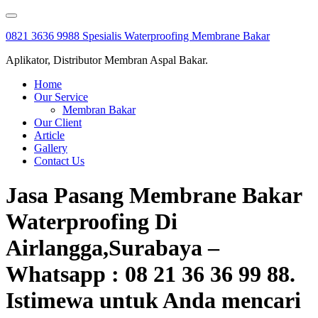
Skip
to
0821 3636 9988 Spesialis Waterproofing Membrane Bakar
content
Aplikator, Distributor Membran Aspal Bakar.
Home
Our Service
Membran Bakar
Our Client
Article
Gallery
Contact Us
Jasa Pasang Membrane Bakar
Waterproofing Di
Airlangga,Surabaya –
Whatsapp : 08 21 36 36 99 88.
Istimewa untuk Anda mencari