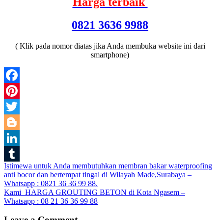
Harga terbaik
0821 3636 9988
( Klik pada nomor diatas jika Anda membuka website ini dari
smartphone)
Facebook
Pinterest
Twitter
Blogger
LinkedIn
Post
Istimewa untuk Anda membutuhkan membran bakar waterproofing
Tumblr
anti bocor dan bertempat tingal di Wilayah Made,Surabaya –
navigation
Whatsapp : 0821 36 36 99 88.
Kami HARGA GROUTING BETON di Kota Ngasem –
Whatsapp : 08 21 36 36 99 88
Leave a Comment