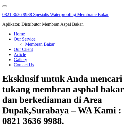
Skip
to
0821 3636 9988 Spesialis Waterproofing Membrane Bakar
content
Aplikator, Distributor Membran Aspal Bakar.
Home
Our Service
Membran Bakar
Our Client
Article
Gallery
Contact Us
Eksklusif untuk Anda mencari
tukang membran asphal bakar
dan berkediaman di Area
Dupak,Surabaya – WA Kami :
0821 3636 9988.