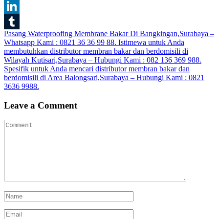
Blogger
LinkedIn
Post
Pasang Waterproofing Membrane Bakar Di Bangkingan,Surabaya –
Tumblr
Whatsapp Kami : 0821 36 36 99 88. Istimewa untuk Anda
navigation
membutuhkan distributor membran bakar dan berdomisili di
Wilayah Kutisari,Surabaya – Hubungi Kami : 082 136 369 988.
Spesifik untuk Anda mencari distributor membran bakar dan
berdomisili di Area Balongsari,Surabaya – Hubungi Kami : 0821
3636 9988.
Leave a Comment