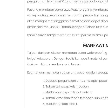
pengalaman lebih dari 10 tahun sehingga tidak dapat d
Pasang membran bakar atau Waterproofing Membran
waterproofing. akan amat membantu perawatan bangu
akan menghemat anggaran pemeliharaan, dapat dipas
aman minimal untuk 10 tahun kedepan. Sebab 10 tahun
Kami berikan harga
membran bakar
per meter atau per
MANFAAT M
Tujuan dari pemakaian membran bakar waterproofing u
terjadi kebocoran. Dengan koalisikomposit material y
dari pemilihan membran anti bocor.
Keuntungan membran bakar anti bocor adalah sebagai 
Dapat dipergunakan untuk melapisi pada 
Tahan terhadap kelembaban.
Mudah dan cepat diaplikasikan.
Tahan lama dan tahan terhadap suhu pa
Kuat, lentur dan stabil.