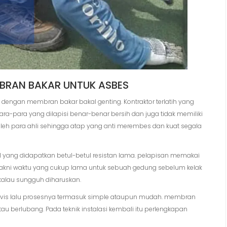
BRAN BAKAR UNTUK ASBES
engan membran bakar bakal genting. Kontraktor terlatih yang
ra-para yang dilapisi benar-benar bersih dan juga tidak memiliki
oleh para ahli sehingga atap yang anti merembes dan kuat segala
il yang didapatkan betul-betul resistan lama. pelapisan memakai
tu yakni waktu yang cukup lama untuk sebuah gedung sebelum kelak
ikalau sungguh diharuskan.
rvis lalu prosesnya termasuk simple ataupun mudah. membran
 berlubang. Pada teknik instalasi kembali itu perlengkapan