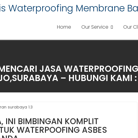
lis Waterproofing Membrane Ba
Home
Our Service
Our Cl
 MENCARI JASA WATERPROOFIN
JO,SURABAYA – HUBUNGI KAMI : 0
an surabaya 1.3
, INI BIMBINGAN KOMPLIT
TUK WATERPOOFING ASBES