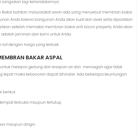
i sangsikan lagi kehandalannya.
e Bakar bahkan masyarakat awan ada yang menyebut membran bakar
nan Anda karena bangunan Anda akan kuat dan awet serta dipastikan
tikan setelah memakai membran bakar anti bocor property Anda akan
 adalah jaminan dari kami untuk Anda.
 roll dengan harga yang terbaik.
EMBRAN BAKAR ASPAL
ntuk melapisi gedung dari resapan air dan mencegah agar tidak
ang tepat maka kebocoran dapat dihindari. Ada beberapa keuntungan
berikut.
tempat terbuka maupun tertutup.
nas maupun dingin.