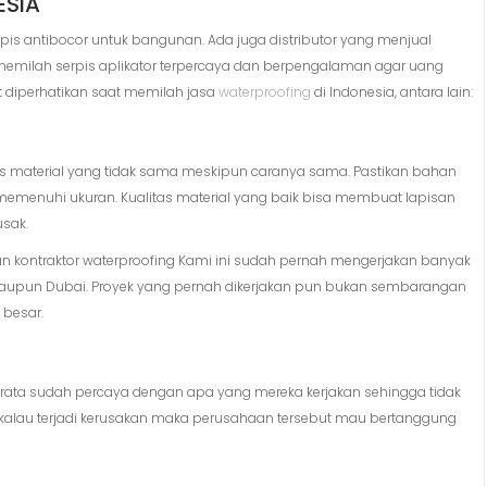
ESIA
lapis antibocor untuk bangunan. Ada juga distributor yang menjual
memilah serpis aplikator terpercaya dan berpengalaman agar uang
ut diperhatikan saat memilah jasa
waterproofing
di Indonesia, antara lain:
tas material yang tidak sama meskipun caranya sama. Pastikan bahan
 memenuhi ukuran. Kualitas material yang baik bisa membuat lapisan
usak.
an kontraktor waterproofing Kami ini sudah pernah mengerjakan banyak
 maupun Dubai. Proyek yang pernah dikerjakan pun bukan sembarangan
besar.
rata sudah percaya dengan apa yang mereka kerjakan sehingga tidak
jikalau terjadi kerusakan maka perusahaan tersebut mau bertanggung