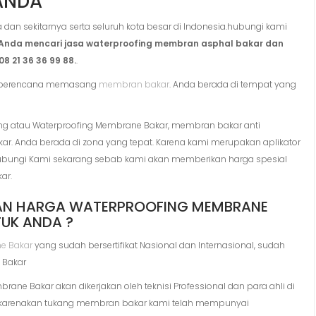
ANDA
dan sekitarnya serta seluruh kota besar di Indonesia.hubungi kami
k Anda mencari jasa waterproofing membran asphal bakar dan
8 21 36 36 99 88.
.
n berencana memasang
membran bakar
. Anda berada di tempat yang
ng atau Waterproofing Membrane Bakar, membran bakar anti
. Anda berada di zona yang tepat. Karena kami merupakan aplikator
bungi Kami sekarang sebab kami akan memberikan harga spesial
ar.
AN HARGA WATERPROOFING MEMBRANE
TUK ANDA ?
e Bakar
yang sudah bersertifikat Nasional dan Internasional, sudah
 Bakar
 Bakar akan dikerjakan oleh teknisi Professional dan para ahli di
u dikarenakan tukang membran bakar kami telah mempunyai