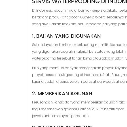
SERVIS WATERPROOFING DI INDON
Di Indonesia saat ini mulai banyak serpis aplikator pe
beragam produk antibocor. Owner properti sebaiknya 
yang dikeluarkan tidak sia-sia. Beberapa hal yang pat
1. BAHAN YANG DIGUNAKAN
Setiap layanan kontraktor terkadang memiliki komodi
yang digunakan adalah material berstatus yang telah
waterproofing tersebut tahan lama atau tidak mudah r
Pilih yang memiliki banyak mengerjakan proyek. Layan
proyek besar untuk gedung di Indonesia, Arab Saudi,
karena sudah dipercaya oleh perusahaan-perusahaan 
2. MEMBERIKAN AGUNAN
Perusahaan kontraktor yang memberikan agunan rata-
ragu memberikan garansi. Garansi cukup berarti agar 
jawab untuk melayani perbaikan.