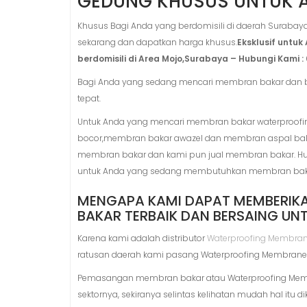
GEDUNG KHUSUS UNTUK 
Khusus Bagi Anda yang berdomisili di daerah Surabaya 
sekarang dan dapatkan harga khusus.
Eksklusif untu
berdomisili di Area Mojo,Surabaya – Hubungi Kami : 0
Bagi Anda yang sedang mencari membran bakar da
tepat.
Untuk Anda yang mencari membran bakar waterproofi
bocor,membran bakar awazel dan membran aspal bakar
membran bakar dan kami pun jual membran bakar. Hu
untuk Anda yang sedang membutuhkan membran bak
MENGAPA KAMI DAPAT MEMBERIK
BAKAR TERBAIK DAN BERSAING UN
Karena kami adalah distributor
Waterproofing Membran
ratusan daerah kami pasang Waterproofing Membrane
Pemasangan membran bakar atau Waterproofing Membrane
sektornya, sekiranya selintas kelihatan mudah hal it