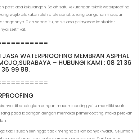
dah pasti ada kekurangan. Salah satu kekurangan teknik waterproofing
yang wajib dilakukan oleh profesional. tukang bangunan maupun
asangannya. Oleh sebab itu, harus ada pelayanan kontraktor
i sertifikat.
===========
RI JASA WATERPROOFING MEMBRAN ASPHAL
 MOJO,SURABAYA – HUBUNGI KAMI : 08 21 36
36 99 88.
===========
ERPROOFING
kiranya dibandingkan dengan macam coating yaitu memiliki suatu
ipasang pada lapangan dengan memakai primer coating, maka perakan
dah.
a tidak susah sehingga tidak menghabiskan banyak waktu. Sejumlah
a lebih menghemat saat dalam proses pemasangan. Dari berbagai