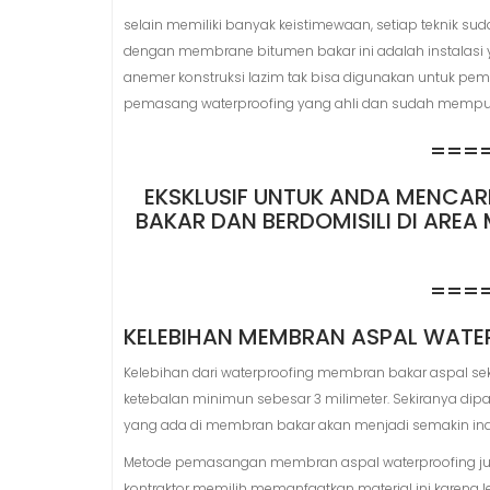
selain memiliki banyak keistimewaan, setiap teknik su
dengan membrane bitumen bakar ini adalah instalasi 
anemer konstruksi lazim tak bisa digunakan untuk pem
pemasang waterproofing yang ahli dan sudah mempunya
===
EKSKLUSIF UNTUK ANDA MENCA
BAKAR DAN BERDOMISILI DI AREA
===
KELEBIHAN MEMBRAN ASPAL WAT
Kelebihan dari waterproofing membran bakar aspal se
ketebalan minimun sebesar 3 milimeter. Sekiranya d
yang ada di membran bakar akan menjadi semakin in
Metode pemasangan membran aspal waterproofing jug
kontraktor memilih memanfaatkan material ini karen