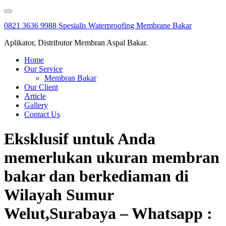
Skip
to
0821 3636 9988 Spesialis Waterproofing Membrane Bakar
content
Aplikator, Distributor Membran Aspal Bakar.
Home
Our Service
Membran Bakar
Our Client
Article
Gallery
Contact Us
Eksklusif untuk Anda
memerlukan ukuran membran
bakar dan berkediaman di
Wilayah Sumur
Welut,Surabaya – Whatsapp :