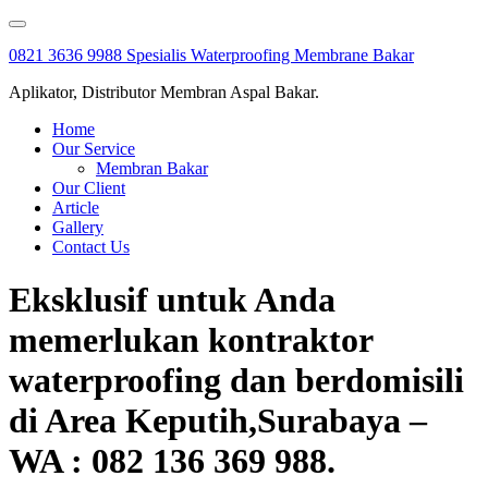
Skip
to
0821 3636 9988 Spesialis Waterproofing Membrane Bakar
content
Aplikator, Distributor Membran Aspal Bakar.
Home
Our Service
Membran Bakar
Our Client
Article
Gallery
Contact Us
Eksklusif untuk Anda
memerlukan kontraktor
waterproofing dan berdomisili
di Area Keputih,Surabaya –
WA : 082 136 369 988.