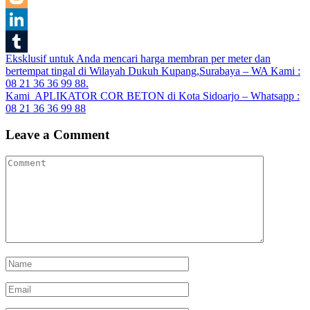
Blogger
LinkedIn
Post
Eksklusif untuk Anda mencari harga membran per meter dan
Tumblr
bertempat tingal di Wilayah Dukuh Kupang,Surabaya – WA Kami :
navigation
08 21 36 36 99 88.
Kami APLIKATOR COR BETON di Kota Sidoarjo – Whatsapp :
08 21 36 36 99 88
Leave a Comment