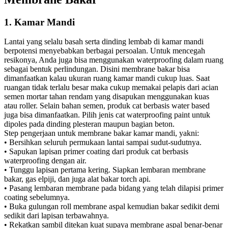
1. Kamar Mandi
Lantai yang selalu basah serta dinding lembab di kamar mandi
berpotensi menyebabkan berbagai persoalan. Untuk mencegah
resikonya, Anda juga bisa menggunakan waterproofing dalam ruang
sebagai bentuk perlindungan. Disini membrane bakar bisa
dimanfaatkan kalau ukuran ruang kamar mandi cukup luas. Saat
ruangan tidak terlalu besar maka cukup memakai pelapis dari acian
semen mortar tahan rendam yang disapukan menggunakan kuas
atau roller. Selain bahan semen, produk cat berbasis water based
juga bisa dimanfaatkan. Pilih jenis cat waterproofing paint untuk
dipoles pada dinding plesteran maupun bagian beton.
Step pengerjaan untuk membrane bakar kamar mandi, yakni:
• Bersihkan seluruh permukaan lantai sampai sudut-sudutnya.
• Sapukan lapisan primer coating dari produk cat berbasis
waterproofing dengan air.
• Tunggu lapisan pertama kering. Siapkan lembaran membrane
bakar, gas elpiji, dan juga alat bakar torch api.
• Pasang lembaran membrane pada bidang yang telah dilapisi primer
coating sebelumnya.
• Buka gulungan roll membrane aspal kemudian bakar sedikit demi
sedikit dari lapisan terbawahnya.
• Rekatkan sambil ditekan kuat supaya membrane aspal benar-benar