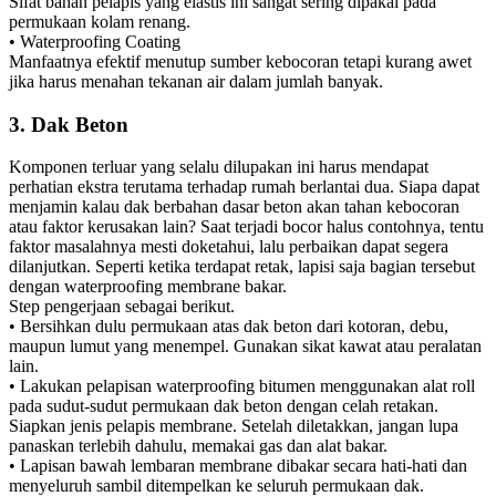
Sifat bahan pelapis yang elastis ini sangat sering dipakai pada
permukaan kolam renang.
• Waterproofing Coating
Manfaatnya efektif menutup sumber kebocoran tetapi kurang awet
jika harus menahan tekanan air dalam jumlah banyak.
3. Dak Beton
Komponen terluar yang selalu dilupakan ini harus mendapat
perhatian ekstra terutama terhadap rumah berlantai dua. Siapa dapat
menjamin kalau dak berbahan dasar beton akan tahan kebocoran
atau faktor kerusakan lain? Saat terjadi bocor halus contohnya, tentu
faktor masalahnya mesti doketahui, lalu perbaikan dapat segera
dilanjutkan. Seperti ketika terdapat retak, lapisi saja bagian tersebut
dengan waterproofing membrane bakar.
Step pengerjaan sebagai berikut.
• Bersihkan dulu permukaan atas dak beton dari kotoran, debu,
maupun lumut yang menempel. Gunakan sikat kawat atau peralatan
lain.
• Lakukan pelapisan waterproofing bitumen menggunakan alat roll
pada sudut-sudut permukaan dak beton dengan celah retakan.
Siapkan jenis pelapis membrane. Setelah diletakkan, jangan lupa
panaskan terlebih dahulu, memakai gas dan alat bakar.
• Lapisan bawah lembaran membrane dibakar secara hati-hati dan
menyeluruh sambil ditempelkan ke seluruh permukaan dak.