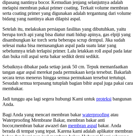
dipasang nantinya bocor. Kemudian jenjang selanjutnya adalah
melapisi membran pakai primer coating. Terkait volume membran
serta coating primer yang digunakan adalah tergantung dari volume
bidang yang nantinya akan dilapisi aspal.
Setelah itu, melakukan persiapan fasilitas yang dibutuhkan, yaitu
berupa torch api yang bisa diatur mati hidup apinya, gas elpiji yang
disambungkan ke torch serta beberapa scrup dempul. Jika sudah
selesai maka bisa memasangkan aspal pada suatu latar yang
sebelumnya telah terlapisi primer. Lalu letakkan roll aspal pada latar
dan buka roll aspal serta bakar sedikit demi sedikit.
Sebaiknya dibakar pada setiap jarak 50 cm. Tepuk memanfaatkan
tangan agar aspal merekat pada permukaan kerja tersebut. Bakarlah
secara terus menerus hingga semua permukaan tersebut tertutupi.
Sesudah semua terpasang tutuplah bagian bibir aspal juga pakai cara
membakar.
Jadi tunggu apa lagi segera hubungi Kami untuk
proteksi
bangunan
Anda.
Bagi Anda yang mencari membran bakar
waterproofing
atau
Waterproofing Membrane Bakar, membran bakar anti
bocor,membran bakar awazel dan
membran aspal
bakar. Anda
berada di tempat yang tepat. Karena kami adalah aplikator membran