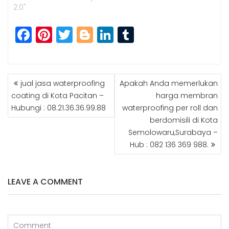
2.0"
F
Pi
T
Bl
Li
T
a
n
w
o
n
u
c
t
itt
g
k
m
POST
e
e
e
g
e
bl
jual jasa waterproofing
Apakah Anda memerlukan
NAVIGATION
b
r
r
e
dI
r
coating di Kota Pacitan –
harga membran
Hubungi : 08.21.36.36.99.88
waterproofing per roll dan
o
e
r
n
berdomisili di Kota
o
st
Semolowaru,Surabaya –
k
Hub : 082 136 369 988.
LEAVE A COMMENT