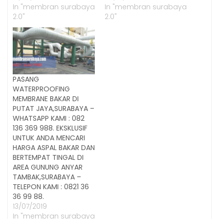
In "membran surabaya
In "membran surabaya
2.0"
2.0"
PASANG
WATERPROOFING
MEMBRANE BAKAR DI
PUTAT JAYA,SURABAYA –
WHATSAPP KAMI : 082
136 369 988. EKSKLUSIF
UNTUK ANDA MENCARI
HARGA ASPAL BAKAR DAN
BERTEMPAT TINGAL DI
AREA GUNUNG ANYAR
TAMBAK,SURABAYA –
TELEPON KAMI : 0821 36
36 99 88.
13/07/2019
In "membran surabaya