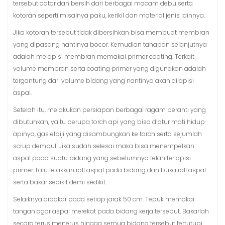
tersebut datar dan bersih dari berbagai macam debu serta
kotoran seperti misalnya paku, kerikil dan material jenis lainnya.
Jika kotoran tersebut tidak dibersihkan bisa membuat membran
yang dipasang nantinya bocor. Kemudian tahapan selanjutnya
adalah melapisi membran memakai primer coating. Terkait
volume membran serta coating primer yang digunakan adalah
tergantung dari volume bidang yang nantinya akan dilapisi
aspal.
Setelah itu, melakukan persiapan berbagai ragam peranti yang
dibutuhkan, yaitu berupa torch api yang bisa diatur mati hidup
apinya, gas elpiji yang disambungkan ke torch serta sejumlah
scrup dempul. Jika sudah selesai maka bisa menempelkan
aspal pada suatu bidang yang sebelumnya telah terlapisi
primer. Lalu letakkan roll aspal pada bidang dan buka roll aspal
serta bakar sedikit demi sedikit.
Selaiknya dibakar pada setiap jarak 50 cm. Tepuk memakai
tangan agar aspal merekat pada bidang kerja tersebut. Bakarlah
secara terus menerus hingga semua bidang tersebut tertutupi.