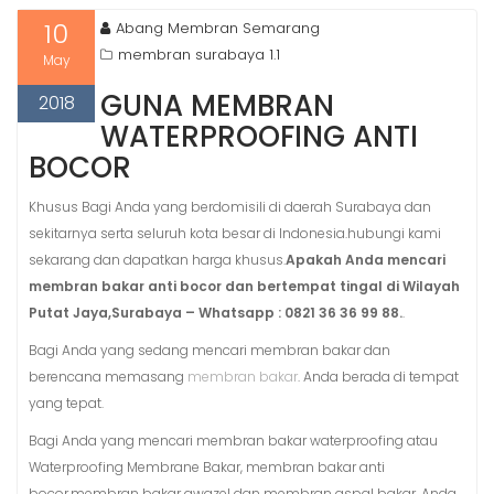
10
Abang Membran Semarang
membran surabaya 1.1
May
GUNA MEMBRAN
2018
WATERPROOFING ANTI
BOCOR
Khusus Bagi Anda yang berdomisili di daerah Surabaya dan
sekitarnya serta seluruh kota besar di Indonesia.hubungi kami
sekarang dan dapatkan harga khusus.
Apakah Anda mencari
membran bakar anti bocor dan bertempat tingal di Wilayah
Putat Jaya,Surabaya – Whatsapp : 0821 36 36 99 88.
.
Bagi Anda yang sedang mencari membran bakar dan
berencana memasang
membran bakar
. Anda berada di tempat
yang tepat.
Bagi Anda yang mencari membran bakar waterproofing atau
Waterproofing Membrane Bakar, membran bakar anti
bocor,membran bakar awazel dan membran aspal bakar. Anda