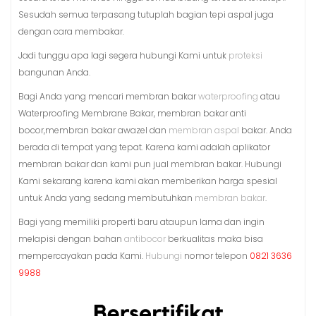
Sesudah semua terpasang tutuplah bagian tepi aspal juga
dengan cara membakar.
Jadi tunggu apa lagi segera hubungi Kami untuk
proteksi
bangunan Anda.
Bagi Anda yang mencari membran bakar
waterproofing
atau
Waterproofing Membrane Bakar, membran bakar anti
bocor,membran bakar awazel dan
membran aspal
bakar. Anda
berada di tempat yang tepat. Karena kami adalah aplikator
membran bakar dan kami pun jual membran bakar. Hubungi
Kami sekarang karena kami akan memberikan harga spesial
untuk Anda yang sedang membutuhkan
membran bakar
.
Bagi yang memiliki properti baru ataupun lama dan ingin
melapisi dengan bahan
antibocor
berkualitas maka bisa
mempercayakan pada Kami.
Hubungi
nomor telepon
0821 3636
9988