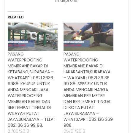
smartphone)
RELATED
PASANG
PASANG
WATERPROOFING
WATERPROOFING
MEMBRANE BAKAR DI
MEMBRANE BAKAR DI
KETABANG,SURABAYA –
LAKARSANTRI,SURABAYA
WHATSAPP : 0821 3636
– WA KAMI : 0821 36 36
9988. KHUSUS UNTUK
99 88. SPESIFIK UNTUK
ANDA MENCARI JASA
ANDA MENCARI HARGA
WATERPROOFING
MEMBRAN PER METER
MEMBRAN BAKAR DAN
DAN BERTEMPAT TINGAL
BERTEMPAT TINGAL DI
DI KOTA PUTAT
WILAYAH PUTAT
JAYA,SURABAYA –
JAYA,SURABAYA – TELP :
WHATSAPP : 082 136 369
0821 36 36 99 88.
988.
21/06/2018
05/01/2018