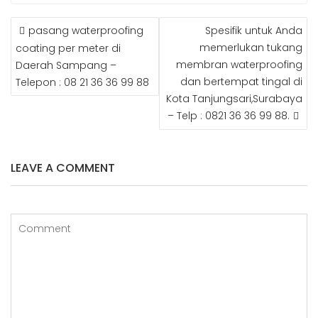
c
t
itt
g
k
m
POST
e
e
e
g
e
bl
pasang waterproofing
Spesifik untuk Anda
NAVIGATION
b
r
r
e
dI
r
memerlukan tukang
coating per meter di
membran waterproofing
Daerah Sampang –
o
e
r
n
dan bertempat tingal di
Telepon : 08 21 36 36 99 88
o
st
Kota Tanjungsari,Surabaya
k
– Telp : 0821 36 36 99 88.
LEAVE A COMMENT