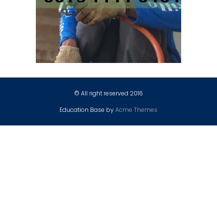
© All right reserved 2016
Education Base by
Acme Themes