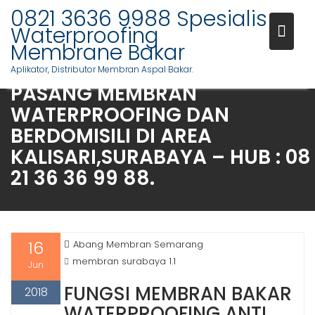
Skip
0821 3636 9988 Spesialis
to
Waterproofing
content
Membrane Bakar
APAKAH ANDA MEMERLUKAN
Aplikator, Distributor Membran Aspal Bakar.
PASANG MEMBRAN
WATERPROOFING DAN
BERDOMISILI DI AREA
KALISARI,SURABAYA – HUB : 08
21 36 36 99 88.
16
Abang Membran Semarang
membran surabaya 1.1
Jun
FUNGSI MEMBRAN BAKAR
2018
WATERPROOFING ANTI