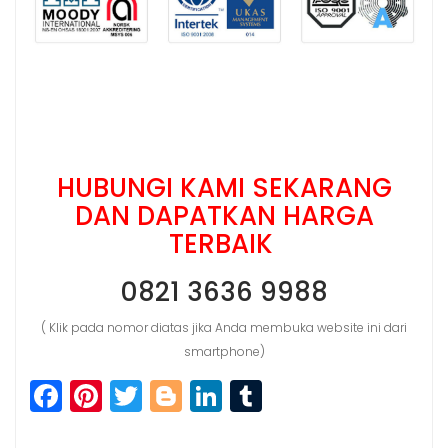
HUBUNGI KAMI SEKARANG
DAN DAPATKAN HARGA
TERBAIK
0821 3636 9988
( Klik pada nomor diatas jika Anda membuka website ini dari
smartphone)
F
Pi
T
Bl
Li
T
a
n
w
o
n
u