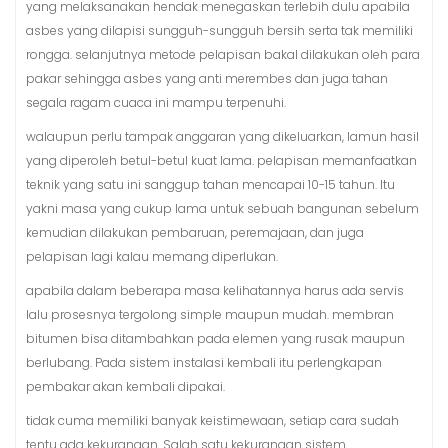
yang melaksanakan hendak menegaskan terlebih dulu apabila
asbes yang dilapisi sungguh-sungguh bersih serta tak memiliki
rongga. selanjutnya metode pelapisan bakal dilakukan oleh para
pakar sehingga asbes yang anti merembes dan juga tahan
segala ragam cuaca ini mampu terpenuhi.
walaupun perlu tampak anggaran yang dikeluarkan, lamun hasil
yang diperoleh betul-betul kuat lama. pelapisan memanfaatkan
teknik yang satu ini sanggup tahan mencapai 10-15 tahun. Itu
yakni masa yang cukup lama untuk sebuah bangunan sebelum
kemudian dilakukan pembaruan, peremajaan, dan juga
pelapisan lagi kalau memang diperlukan.
apabila dalam beberapa masa kelihatannya harus ada servis
lalu prosesnya tergolong simple maupun mudah. membran
bitumen bisa ditambahkan pada elemen yang rusak maupun
berlubang. Pada sistem instalasi kembali itu perlengkapan
pembakar akan kembali dipakai.
tidak cuma memiliki banyak keistimewaan, setiap cara sudah
tentu ada kekurangan. Salah satu kekurangan sistem