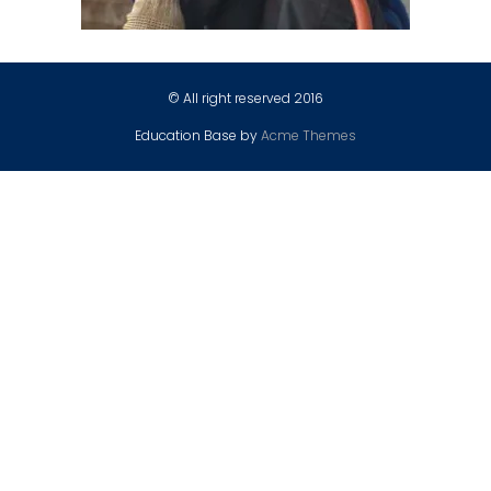
© All right reserved 2016
Education Base by
Acme Themes