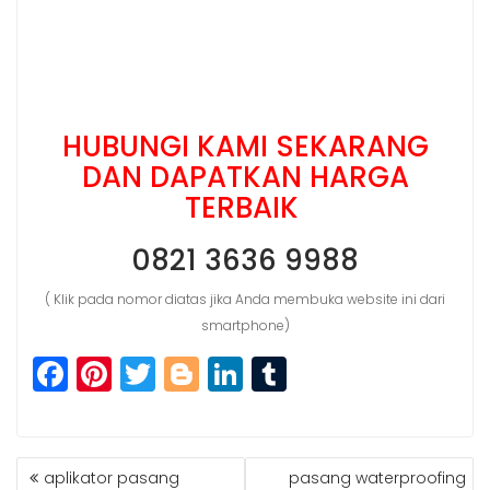
HUBUNGI KAMI SEKARANG
DAN DAPATKAN HARGA
TERBAIK
0821 3636 9988
( Klik pada nomor diatas jika Anda membuka website ini dari
smartphone)
F
Pi
T
Bl
Li
T
a
n
w
o
n
u
c
t
itt
g
k
m
POST
e
e
e
g
e
bl
aplikator pasang
pasang waterproofing