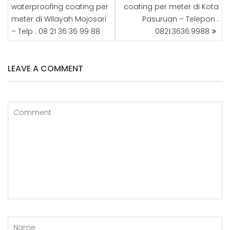
NAVIGATION
b
r
r
e
dI
r
waterproofing coating per
coating per meter di Kota
meter di Wilayah Mojosari
Pasuruan – Telepon :
o
e
r
n
– Telp : 08 21 36 36 99 88
0821.3636.9988
o
st
k
LEAVE A COMMENT