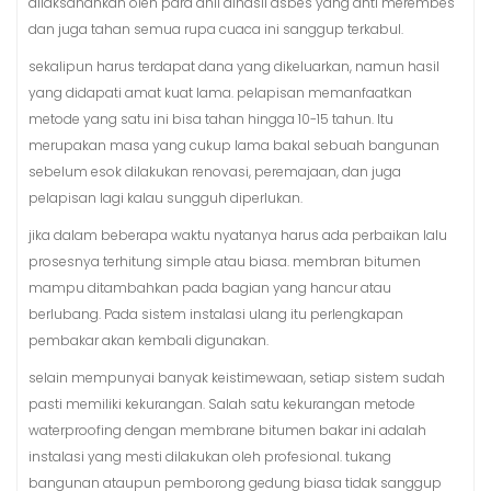
dilaksanankan oleh para ahli alhasil asbes yang anti merembes
dan juga tahan semua rupa cuaca ini sanggup terkabul.
sekalipun harus terdapat dana yang dikeluarkan, namun hasil
yang didapati amat kuat lama. pelapisan memanfaatkan
metode yang satu ini bisa tahan hingga 10-15 tahun. Itu
merupakan masa yang cukup lama bakal sebuah bangunan
sebelum esok dilakukan renovasi, peremajaan, dan juga
pelapisan lagi kalau sungguh diperlukan.
jika dalam beberapa waktu nyatanya harus ada perbaikan lalu
prosesnya terhitung simple atau biasa. membran bitumen
mampu ditambahkan pada bagian yang hancur atau
berlubang. Pada sistem instalasi ulang itu perlengkapan
pembakar akan kembali digunakan.
selain mempunyai banyak keistimewaan, setiap sistem sudah
pasti memiliki kekurangan. Salah satu kekurangan metode
waterproofing dengan membrane bitumen bakar ini adalah
instalasi yang mesti dilakukan oleh profesional. tukang
bangunan ataupun pemborong gedung biasa tidak sanggup