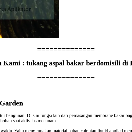
==============
on Kami : tukang aspal bakar berdomisili d
==============
 Garden
tur bangunan. Di sini fungsi lain dari pemasangan membrane bakar b
obohan saat aktivitas menanam.
 waktu. Yaitu menggunakan material bahan cair atau liquid applied me