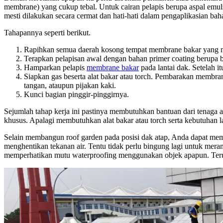
membrane) yang cukup tebal. Untuk cairan pelapis berupa aspal emu
mesti dilakukan secara cermat dan hati-hati dalam pengaplikasian ba
Tahapannya seperti berikut.
Rapihkan semua daerah kosong tempat membrane bakar yang mau 
Terapkan pelapisan awal dengan bahan primer coating berupa b
Hamparkan pelapis
membrane bakar
pada lantai dak. Setelah i
Siapkan gas beserta alat bakar atau torch. Pembarakan membra
tangan, ataupun pijakan kaki.
Kunci bagian pinggir-pinggirnya.
Sejumlah tahap kerja ini pastinya membutuhkan bantuan dari tenaga a
khusus. Apalagi membutuhkan alat bakar atau torch serta kebutuhan l
Selain membangun roof garden pada posisi dak atap, Anda dapat mem
menghentikan tekanan air. Tentu tidak perlu bingung lagi untuk mer
memperhatikan mutu waterproofing menggunakan objek apapun. Terut