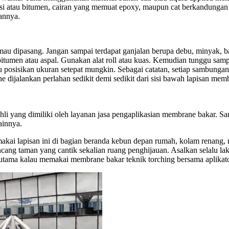
lsi atau bitumen, cairan yang memuat epoxy, maupun cat berkandungan
hannya.
dipasang. Jangan sampai terdapat ganjalan berupa debu, minyak, batu 
itumen atau aspal. Gunakan alat roll atau kuas. Kemudian tunggu samp
tu posisikan ukuran setepat mungkin. Sebagai catatan, setiap sambungan 
ne dijalankan perlahan sedikit demi sedikit dari sisi bawah lapisan m
hli yang dimiliki oleh layanan jasa pengaplikasian membrane bakar. Sa
ainnya.
akai lapisan ini di bagian beranda kebun depan rumah, kolam renang,
ancang taman yang cantik sekalian ruang penghijauan. Asalkan selalu 
ama kalau memakai membrane bakar teknik torching bersama aplikator