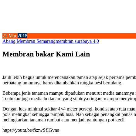
21
Mar
2018
Abang Membran Semarang
membran surabaya 4.0
Membran bakar Kami Lain
Jauh lebih bagus untuk merencanakan taman atap sejak pertama pemb
berbatang umumnya harus ditambahkan rangka besi bertulang.
Beberapa jenis tanaman mampu dipadukan menurut media tanamnya ma
Tentukan juga media bertanam yang sifatnya ringan, mampu menyimpan
Dengan luas minimal sekitar 4×4 meter persegi, kondisi atap rata mau
pola melingkar sehingga tampak luas. Nah sebagai penangkal panas 
melingkarkan tanaman rambat atau menjadi gantungan pot kecil.
https://youtu.be/fkzwSfIGvns