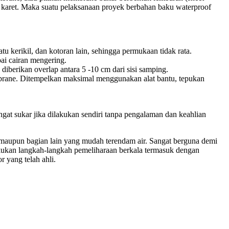
 karet. Maka suatu pelaksanaan proyek berbahan baku waterproof
kerikil, dan kotoran lain, sehingga permukaan tidak rata.
ai cairan mengering.
diberikan overlap antara 5 -10 cm dari sisi samping.
embrane. Ditempelkan maksimal menggunakan alat bantu, tepukan
ngat sukar jika dilakukan sendiri tanpa pengalaman dan keahlian
 maupun bagian lain yang mudah terendam air. Sangat berguna demi
lakukan langkah-langkah pemeliharaan berkala termasuk dengan
 yang telah ahli.