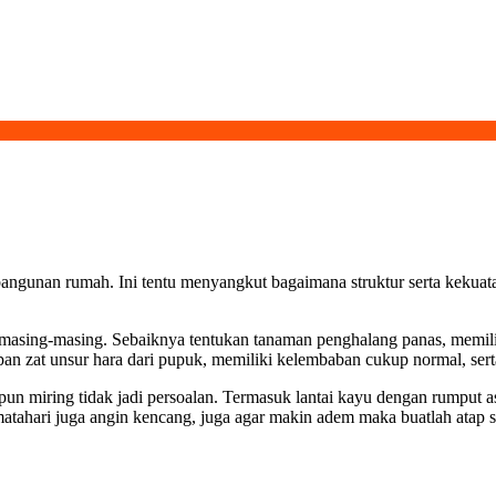
angunan rumah. Ini tentu menyangkut bagaimana struktur serta kekua
sing-masing. Sebaiknya tentukan tanaman penghalang panas, memiliki 
 zat unsur hara dari pupuk, memiliki kelembaban cukup normal, serta b
pun miring tidak jadi persoalan. Termasuk lantai kayu dengan rumput as
matahari juga angin kencang, juga agar makin adem maka buatlah atap