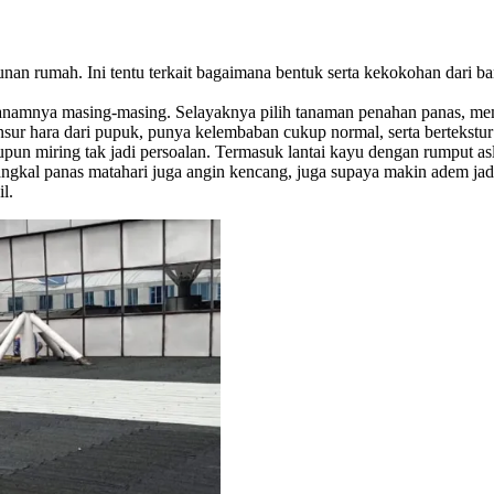
nan rumah. Ini tentu terkait bagaimana bentuk serta kekokohan dari 
amnya masing-masing. Selayaknya pilih tanaman penahan panas, memili
sur hara dari pupuk, punya kelembaban cukup normal, serta bertekstur
pun miring tak jadi persoalan. Termasuk lantai kayu dengan rumput asl
gkal panas matahari juga angin kencang, juga supaya makin adem jadi
l.