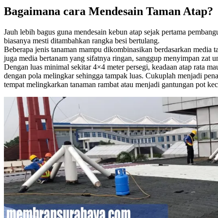
Bagaimana cara Mendesain Taman Atap?
Jauh lebih bagus guna mendesain kebun atap sejak pertama pembangu
biasanya mesti ditambahkan rangka besi bertulang.
Beberapa jenis tanaman mampu dikombinasikan berdasarkan media tan
juga media bertanam yang sifatnya ringan, sanggup menyimpan zat un
Dengan luas minimal sekitar 4×4 meter persegi, keadaan atap rata mau
dengan pola melingkar sehingga tampak luas. Cukuplah menjadi penan
tempat melingkarkan tanaman rambat atau menjadi gantungan pot keci